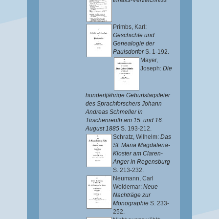
Inhalts-Verzeichniss
Primbs, Karl
:
Geschichte und
Genealogie der
Paulsdorfer
S. 1-192.
Mayer,
Joseph
:
Die
hundertjährige Geburtstagsfeier
des Sprachforschers Johann
Andreas Schmeller in
Tirschenreuth am 15. und 16.
August 1885
S. 193-212.
Schratz, Wilhelm
:
Das
St. Maria Magdalena-
Kloster am Claren-
Anger in Regensburg
S. 213-232.
Neumann, Carl
Woldemar
:
Neue
Nachträge zur
Monographie
S. 233-
252.