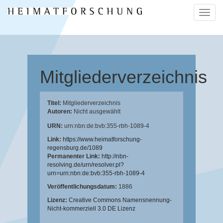
Naviga
ein-/a
Mitgliederverzeichnis
Titel:
Mitgliederverzeichnis
Autoren:
Nicht ausgewählt
URN:
urn:nbn:de:bvb:355-rbh-1089-4
Link:
https://www.heimatforschung-
regensburg.de/1089
Permanenter Link:
http://nbn-
resolving.de/urn/resolver.pl?
urn=urn:nbn:de:bvb:355-rbh-1089-4
Veröffentlichungsdatum:
1886
Lizenz:
Creative Commons Namensnennung-
Nicht-kommerziell 3.0 DE Lizenz