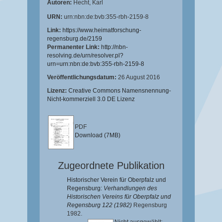
Autoren:
Hecht, Karl
URN:
urn:nbn:de:bvb:355-rbh-2159-8
Link:
https://www.heimatforschung-
regensburg.de/2159
Permanenter Link:
http://nbn-
resolving.de/urn/resolver.pl?
urn=urn:nbn:de:bvb:355-rbh-2159-8
Veröffentlichungsdatum:
26 August 2016
Lizenz:
Creative Commons Namensnennung-
Nicht-kommerziell 3.0 DE Lizenz
PDF
Download (7MB)
Zugeordnete Publikation
Historischer Verein für Oberpfalz und
Regensburg:
Verhandlungen des
Historischen Vereins für Oberpfalz und
Regensburg 122 (1982)
Regensburg
1982.