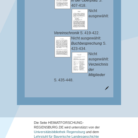
in der Oberpfalz
S.
407-418.
Nicht
ausgewählt:
Vereinschronik
S. 419-422.
Nicht ausgewählt:
Buchbesprechung
S.
423-434.
Nicht
ausgewählt:
Verzeichnis
der
Mitglieder
S. 435-448.
Die Seite HEIMATFORSCHUNG-
REGENSBURG.DE wird unterstützt von der
Universitätsbibliothek Regensburg
und dem
Lehrstuhl für Bayerische Landesgeschichte