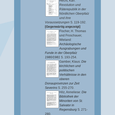
Hecht, Karl
:
Revolution und
Räterepublik in der
Nördlichen Oberpfalz
und ihre
Voraussetzungen
S. 119-192.
[Gegenwärtig angezeigt]
Fischer, H. Thomas
und
Froschauer,
Wieland
:
Archäologische
Ausgrabungen und
Funde in der Oberpfalz
1980/1981
S. 193-254.
Gamber, Klaus
:
Die
kirchlichen und
politischen
Verhältnisse in den
oberen
Donauprovinzen zur Zeit
Severins
S. 255-270.
Hilz, Anneliese
:
Die
Bibliothek der
Minoriten von St.
Salvator in
Regensburg
S. 271-
280.