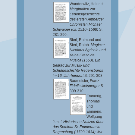
Wanderwitz, Heinrich
:
Marginalien zur
Lebensgeschichte
des ersten Amberger
Chronisten Michael
Schwaiger (ca. 1510- 1568)
S.
281-290.
Sterl, Raimund
und
Sterl, Ralph
:
Magister
Nicolaus Agricola und
seine Oratio de
Musica (1553). Ein
Beitrag zur Musik- und
Schulgeschichte Regensburgs
im 16. Jahrhundert
S. 291-308.
Baumeister, Franz
:
Fidelis Ittelsperger
S.
309-310.
Emmerig,
Thomas
und
Emmerig,
Wolfgang
Josef
:
Historische Notizen über
das Seminar St. Emmeram in
Regensburg ( 1793-1834). Mit