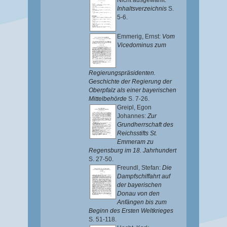
Nicht ausgewählt:
Inhaltsverzeichnis
S.
5-6.
Emmerig, Ernst
:
Vom
Vicedominus zum
Regierungspräsidenten.
Geschichte der Regierung der
Oberpfalz als einer bayerischen
Mittelbehörde
S. 7-26.
Greipl, Egon
Johannes
:
Zur
Grundherrschaft des
Reichsstifts St.
Emmeram zu
Regensburg im 18. Jahrhundert
S. 27-50.
Freundl, Stefan
:
Die
Dampfschiffahrt auf
der bayerischen
Donau von den
Anfängen bis zum
Beginn des Ersten Weltkrieges
S. 51-118.