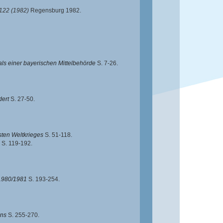
122 (1982)
Regensburg 1982.
s einer bayerischen Mittelbehörde
S. 7-26.
dert
S. 27-50.
sten Weltkrieges
S. 51-118.
S. 119-192.
 1980/1981
S. 193-254.
ins
S. 255-270.