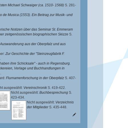
sten Michael Schwaiger (ca. 1510- 1568)
S. 281-
o de Musica (1553). Ein Beitrag zur Musik- und
orische Notizen über das Seminar St. Emmeram
er zeitgenössischen biographischen Skizze
S.
er Auswanderung aus der Oberpfalz und aus
ner
:
Zur Geschichte der "Steinzeugfabrik F.
.
haben ihre Schicksale" - auch in Regensburg.
ckereien, Verlage und Buchhandlungen in
.
ard
:
Flurnamenforschung in der Oberpfalz
S. 407-
ht ausgewählt:
Vereinschronik
S. 419-422.
Nicht ausgewählt:
Buchbesprechung
S.
423-434.
Nicht ausgewählt:
Verzeichnis
der Mitglieder
S. 435-448.