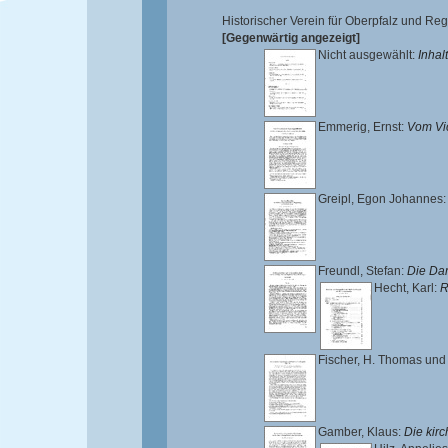
Historischer Verein für Oberpfalz und R
[Gegenwärtig angezeigt]
Nicht ausgewählt:
Inhal
Emmerig, Ernst
:
Vom Vic
Greipl, Egon Johannes
Freundl, Stefan
:
Die Dam
Hecht, Karl
:
R
Fischer, H. Thomas
un
Gamber, Klaus
:
Die kir