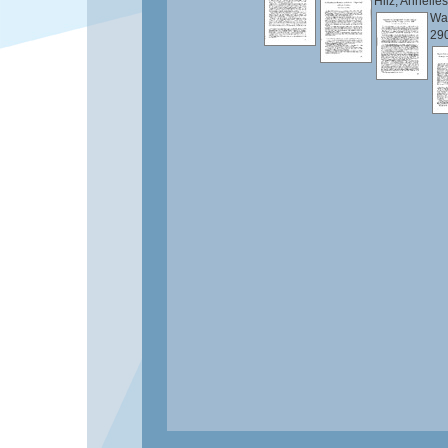
Hilz, Annelie
Wan
290