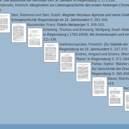
se
:
Die Bibliothek der Minoriten von St. Salvator in Regensburg
S. 271-280.
derwitz, Heinrich
:
Marginalien zur Lebensgeschichte des ersten Amberger Chroni
.
Sterl, Raimund
und
Sterl, Ralph
:
Magister Nicolaus Agricola und seine Orati
Schulgeschichte Regensburgs im 16. Jahrhundert
S. 291-308.
Baumeister, Franz
:
Fidelis Ittelsperger
S. 309-310.
Emmerig, Thomas
und
Emmerig, Wolfgang Josef
:
Hist
in Regensburg ( 1793-1834). Mit Anmerkungen und ein
311-336.
Hartmannsgruber, Friedrich
:
Zur Statistik d
Regensburg im 19. Jahrhundert
S. 337-370.
Endres, Irmgard
und
Endres, Wer
Thenn" in Regensburg
S. 371-394
Färber, Sigfrid
:
"Bücher 
Zur Geschichte der Dru
Regensburg
S. 395-406
Bauer, Reinh
418.
Nic