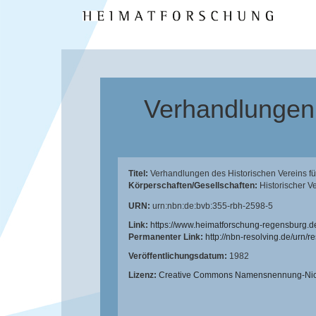
Verhandlungen 
Titel:
Verhandlungen des Historischen Vereins f
Körperschaften/Gesellschaften:
Historischer V
URN:
urn:nbn:de:bvb:355-rbh-2598-5
Link:
https://www.heimatforschung-regensburg.d
Permanenter Link:
http://nbn-resolving.de/urn/
Veröffentlichungsdatum:
1982
Lizenz:
Creative Commons Namensnennung-Nicht