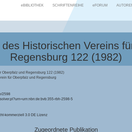
eBIBLIOTHEK
SCHRIFTENREIHE
eFORUM
AUTORE
des Historischen Vereins fü
Regensburg 122 (1982)
ür Oberpfalz und Regensburg 122 (1982)
erein für Oberpfalz und Regensburg
e/2598
resolver.pl?urn=urn:nbn:de:bvb:355-rbh-2598-5
-kommerziell 3.0 DE Lizenz
Zugeordnete Publikation