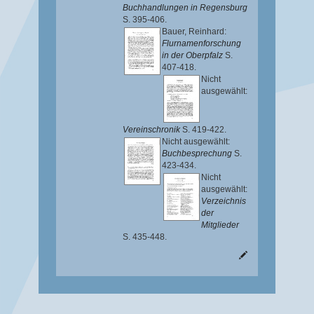
Buchhandlungen in Regensburg
S. 395-406.
Bauer, Reinhard
:
Flurnamenforschung
in der Oberpfalz
S.
407-418.
Nicht
ausgewählt:
Vereinschronik
S. 419-422.
Nicht ausgewählt:
Buchbesprechung
S.
423-434.
Nicht
ausgewählt:
Verzeichnis
der
Mitglieder
S. 435-448.