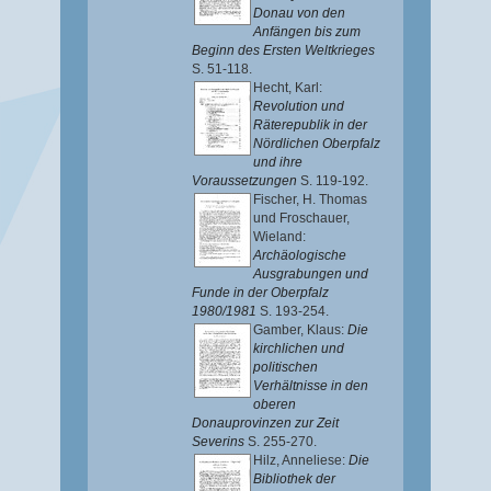
Donau von den
Anfängen bis zum
Beginn des Ersten Weltkrieges
S. 51-118.
Hecht, Karl
:
Revolution und
Räterepublik in der
Nördlichen Oberpfalz
und ihre
Voraussetzungen
S. 119-192.
Fischer, H. Thomas
und
Froschauer,
Wieland
:
Archäologische
Ausgrabungen und
Funde in der Oberpfalz
1980/1981
S. 193-254.
Gamber, Klaus
:
Die
kirchlichen und
politischen
Verhältnisse in den
oberen
Donauprovinzen zur Zeit
Severins
S. 255-270.
Hilz, Anneliese
:
Die
Bibliothek der