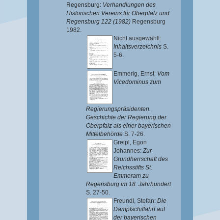
Regensburg:
Verhandlungen des
Historischen Vereins für Oberpfalz und
Regensburg 122 (1982)
Regensburg
1982.
Nicht ausgewählt:
Inhaltsverzeichnis
S.
5-6.
Emmerig, Ernst
:
Vom
Vicedominus zum
Regierungspräsidenten.
Geschichte der Regierung der
Oberpfalz als einer bayerischen
Mittelbehörde
S. 7-26.
Greipl, Egon
Johannes
:
Zur
Grundherrschaft des
Reichsstifts St.
Emmeram zu
Regensburg im 18. Jahrhundert
S. 27-50.
Freundl, Stefan
:
Die
Dampfschiffahrt auf
der bayerischen