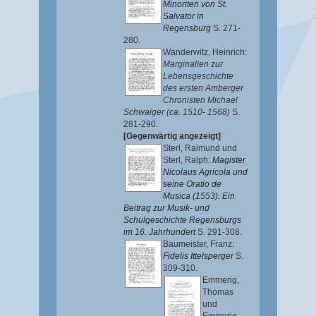
Minoriten von St.
Salvator in
Regensburg
S. 271-
280.
Wanderwitz, Heinrich
:
Marginalien zur
Lebensgeschichte
des ersten Amberger
Chronisten Michael
Schwaiger (ca. 1510- 1568)
S.
281-290.
[Gegenwärtig angezeigt]
Sterl, Raimund
und
Sterl, Ralph
:
Magister
Nicolaus Agricola und
seine Oratio de
Musica (1553). Ein
Beitrag zur Musik- und
Schulgeschichte Regensburgs
im 16. Jahrhundert
S. 291-308.
Baumeister, Franz
:
Fidelis Ittelsperger
S.
309-310.
Emmerig,
Thomas
und