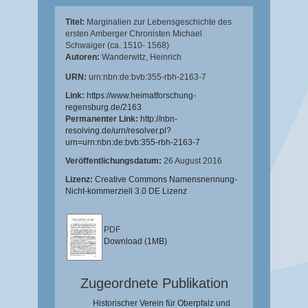
Titel:
Marginalien zur Lebensgeschichte des
ersten Amberger Chronisten Michael
Schwaiger (ca. 1510- 1568)
Autoren:
Wanderwitz, Heinrich
URN:
urn:nbn:de:bvb:355-rbh-2163-7
Link:
https://www.heimatforschung-
regensburg.de/2163
Permanenter Link:
http://nbn-
resolving.de/urn/resolver.pl?
urn=urn:nbn:de:bvb:355-rbh-2163-7
Veröffentlichungsdatum:
26 August 2016
Lizenz:
Creative Commons Namensnennung-
Nicht-kommerziell 3.0 DE Lizenz
PDF
Download (1MB)
Zugeordnete Publikation
Historischer Verein für Oberpfalz und