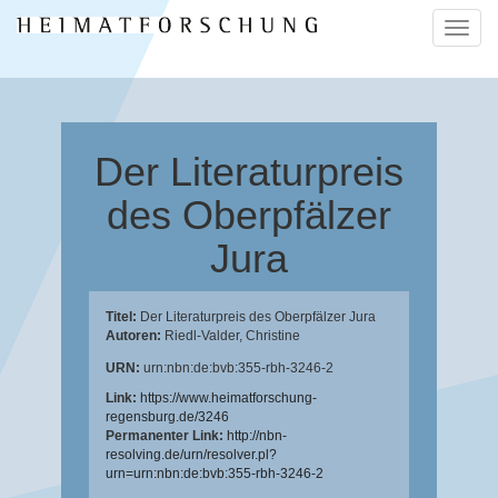
Naviga
ein-/a
Der Literaturpreis
des Oberpfälzer
Jura
Titel:
Der Literaturpreis des Oberpfälzer Jura
Autoren:
Riedl-Valder, Christine
URN:
urn:nbn:de:bvb:355-rbh-3246-2
Link:
https://www.heimatforschung-
regensburg.de/3246
Permanenter Link:
http://nbn-
resolving.de/urn/resolver.pl?
urn=urn:nbn:de:bvb:355-rbh-3246-2