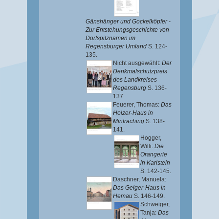
Gänshänger und Gockelköpfer -
Zur Entstehungsgeschichte von
Dorfspitznamen im
Regensburger Umland
S. 124-
135.
Nicht ausgewählt:
Der
Denkmalschutzpreis
des Landkreises
Regensburg
S. 136-
137.
Feuerer, Thomas
:
Das
Holzer-Haus in
Mintraching
S. 138-
141.
Hogger,
Willi
:
Die
Orangerie
in Karlstein
S. 142-145.
Daschner, Manuela
:
Das Geiger-Haus in
Hemau
S. 146-149.
Schweiger,
Tanja
:
Das