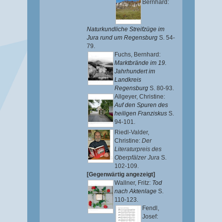
Bernhard
:
Naturkundliche Streifzüge im
Jura rund um Regensburg
S. 54-
79.
Fuchs, Bernhard
:
Marktbrände im 19.
Jahrhundert im
Landkreis
Regensburg
S. 80-93.
Allgeyer, Christine
:
Auf den Spuren des
heiligen Franziskus
S.
94-101.
Riedl-Valder,
Christine
:
Der
Literaturpreis des
Oberpfälzer Jura
S.
102-109.
[Gegenwärtig angezeigt]
Wallner, Fritz
:
Tod
nach Aktenlage
S.
110-123.
Fendl,
Josef
: