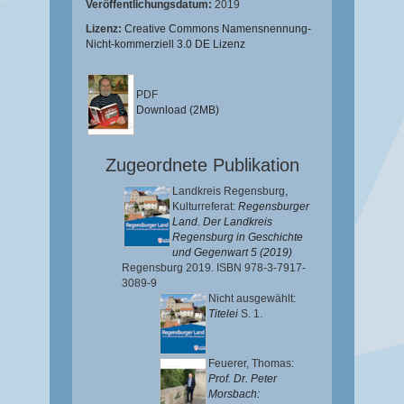
Veröffentlichungsdatum:
2019
Lizenz:
Creative Commons Namensnennung-
Nicht-kommerziell 3.0 DE Lizenz
PDF
Download (2MB)
Zugeordnete Publikation
Landkreis Regensburg,
Kulturreferat:
Regensburger
Land. Der Landkreis
Regensburg in Geschichte
und Gegenwart 5 (2019)
Regensburg 2019. ISBN 978-3-7917-
3089-9
Nicht ausgewählt:
Titelei
S. 1.
Feuerer, Thomas
:
Prof. Dr. Peter
Morsbach: