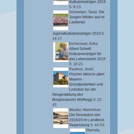
Kulturpreisträger 2019
S. 8-13.
Schweiger, Tanja
:
Die
Jungen Wilden aus’m
Laabertal:
Jugendkulturpreisträger 2019
S.
14-17.
Eichenseer, Erika
:
Albert Schettl:
Kulturpreisträger für
das Lebenswerk 2019
S. 18-21.
Paukner, Josef
:
Frischer Wind in alten
Mauern -
Grundgedanken und
Leitsätze bei der
Neugestaltung des
Burgmuseums Wolfsegg
S. 22-
43.
Wacker, Maximilian
:
Die Revolution von
1918/19 im Landkreis
Regensburg
S. 44-53.
Starosta,