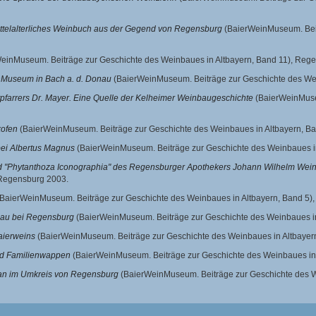
ittelalterliches Weinbuch aus der Gegend von Regensburg
(BaierWeinMuseum. Beit
einMuseum. Beiträge zur Geschichte des Weinbaues in Altbayern, Band 11),
Rege
nMuseum in Bach a. d. Donau
(BaierWeinMuseum. Beiträge zur Geschichte des Wei
farrers Dr. Mayer. Eine Quelle der Kelheimer Weinbaugeschichte
(BaierWeinMuse
kofen
(BaierWeinMuseum. Beiträge zur Geschichte des Weinbaues in Altbayern, Ba
ei Albertus Magnus
(BaierWeinMuseum. Beiträge zur Geschichte des Weinbaues in
d "Phytanthoza Iconographia" des Regensburger Apothekers Johann Wilhelm We
Regensburg 2003.
BaierWeinMuseum. Beiträge zur Geschichte des Weinbaues in Altbayern, Band 5)
au bei Regensburg
(BaierWeinMuseum. Beiträge zur Geschichte des Weinbaues in
aierweins
(BaierWeinMuseum. Beiträge zur Geschichte des Weinbaues in Altbayer
nd Familienwappen
(BaierWeinMuseum. Beiträge zur Geschichte des Weinbaues in 
ban im Umkreis von Regensburg
(BaierWeinMuseum. Beiträge zur Geschichte des W