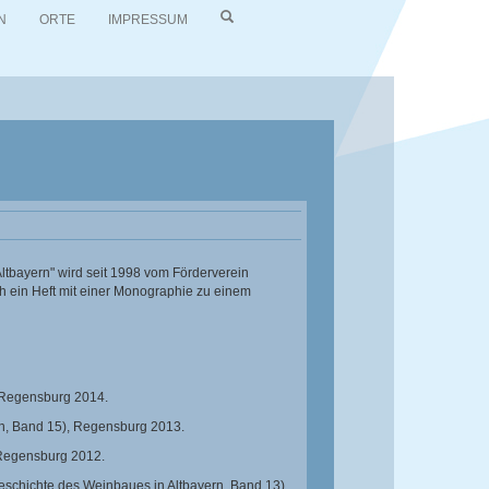
N
ORTE
IMPRESSUM
ltbayern" wird seit 1998 vom Förderverein
h ein Heft mit einer Monographie zu einem
Regensburg 2014.
n, Band 15),
Regensburg 2013.
Regensburg 2012.
schichte des Weinbaues in Altbayern, Band 13),