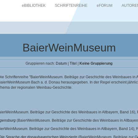
eBIBLIOTHEK
SCHRIFTENREIHE
eFORUM
AUTORE
BaierWeinMuseum
Gruppieren nach:
Datum
|
Titel
|
Keine Gruppierung
ie Schriftenreihe "BaierWeinMuseum. Beiträge zur Geschichte des Weinbaues in A
aierWeinMuseum Bach a. d. Donau herausgegeben. In der Regel erscheint jährlic
Thema der regionalen Weinbau-Geschichte.
ierWeinMuseum. Beiträge zur Geschichte des Weinbaues in Altbayern, Band 16),
egensburg
(BaierWeinMuseum. Beiträge zur Geschichte des Weinbaues in Altbayer
ierWeinMuseum. Beiträge zur Geschichte des Weinbaues in Altbayern, Band 14),
 Die Sprache der donaubayerischen Weinzierln
(BaierWeinMuseum. Beiträge zur Ge