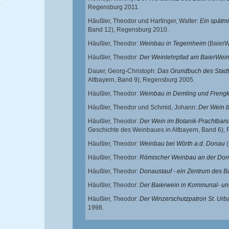
Regensburg 2011.
Häußler, Theodor
und
Hartinger, Walter
:
Ein spätm
Band 12),
Regensburg 2010.
Häußler, Theodor
:
Weinbau in Tegernheim
(BaierW
Häußler, Theodor
:
Der Weinlehrpfad am BaierWei
Dauer, Georg-Christoph
:
Das Grundbuch des Stadtp
Altbayern, Band 9),
Regensburg 2005.
Häußler, Theodor
:
Weinbau in Demling und Freng
Häußler, Theodor
und
Schmid, Johann
:
Der Wein b
Häußler, Theodor
:
Der Wein im Botanik-Prachtban
Geschichte des Weinbaues in Altbayern, Band 6),
Häußler, Theodor
:
Weinbau bei Wörth a.d. Donau
(
Häußler, Theodor
:
Römischer Weinbau an der Don
Häußler, Theodor
:
Donaustauf - ein Zentrum des B
Häußler, Theodor
:
Der Baierwein in Kommunal- u
Häußler, Theodor
:
Der Winzerschutzpatron St. Ur
1998.