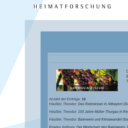
D
B
Anzahl der Einträge:
16
.
Häußler, Theodor
:
Das Rebmesser in Altbayern
(Ba
Häußler, Theodor
:
100 Jahre Müller-Thurgau in R
Häußler, Theodor
:
Baierwein und Klimawandel
(Ba
Rowley, Anthony
:
Der Wortschatz des Baierweins.