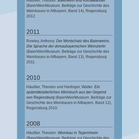
Häußler, Theodor
:
Baierwein und Klimawandel
(BaierWeinMuseum. Beiträge zur Geschichte des
Weinbaues in Altbayern, Band 14),
Regensburg
2012.
2011
Rowley, Anthony
:
Der Wortschatz des Baierweins.
Die Sprache der donaubayerischen Weinzierln
(BaierWeinMuseum. Beiträge zur Geschichte des
Weinbaues in Altbayern, Band 13),
Regensburg
2011.
2010
Häußler, Theodor
und
Hartinger, Walter
:
Ein
spätmittelalterliches Weinbuch aus der Gegend
von Regensburg
(BaierWeinMuseum. Beiträge zur
Geschichte des Weinbaues in Altbayern, Band 12),
Regensburg 2010.
2008
Häußler, Theodor
:
Weinbau in Tegernheim
(BaierWeinMuseum. Beiträge zur Geschichte des