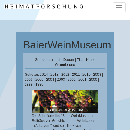
Naviga
ein-/a
BaierWeinMuseum
Gruppieren nach:
Datum
|
Titel
|
Keine
Gruppierung
Gehe zu:
2014
|
2013
|
2012
|
2011
|
2010
|
2008
|
2006
|
2005
|
2004
|
2003
|
2002
|
2001
|
2000
|
1999
|
1998
Die Schriftenreihe "BaierWeinMuseum.
Beiträge zur Geschichte des Weinbaues
in Altbayern" wird seit 1998 vom