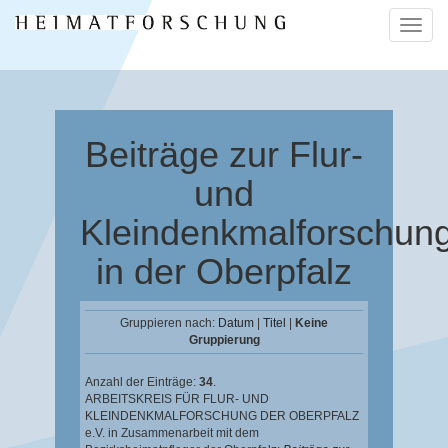
Naviga
ein-/a
Beiträge zur Flur-
und
Kleindenkmalforschun
in der Oberpfalz
Gruppieren nach:
Datum
|
Titel
|
Keine
Gruppierung
Anzahl der Einträge:
34
.
ARBEITSKREIS FÜR FLUR- UND
KLEINDENKMALFORSCHUNG DER OBERPFALZ
e.V. in Zusammenarbeit mit dem