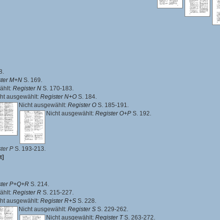
8.
ster M+N
S. 169.
ählt:
Register N
S. 170-183.
ht ausgewählt:
Register N+O
S. 184.
Nicht ausgewählt:
Register O
S. 185-191.
Nicht ausgewählt:
Register O+P
S. 192.
ter P
S. 193-213.
t]
ster P+Q+R
S. 214.
ählt:
Register R
S. 215-227.
ht ausgewählt:
Register R+S
S. 228.
Nicht ausgewählt:
Register S
S. 229-262.
Nicht ausgewählt:
Register T
S. 263-272.