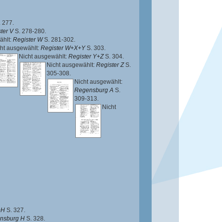
 277.
ter V
S. 278-280.
ählt:
Register W
S. 281-302.
ht ausgewählt:
Register W+X+Y
S. 303.
Nicht ausgewählt:
Register Y+Z
S. 304.
Nicht ausgewählt:
Register Z
S.
305-308.
Nicht ausgewählt:
Regensburg A
S.
309-313.
Nicht
+H
S. 327.
nsburg H
S. 328.