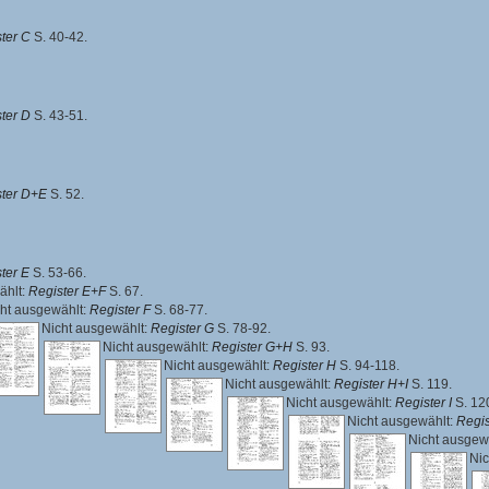
ter C
S. 40-42.
ter D
S. 43-51.
ster D+E
S. 52.
ter E
S. 53-66.
ählt:
Register E+F
S. 67.
ht ausgewählt:
Register F
S. 68-77.
Nicht ausgewählt:
Register G
S. 78-92.
Nicht ausgewählt:
Register G+H
S. 93.
Nicht ausgewählt:
Register H
S. 94-118.
Nicht ausgewählt:
Register H+I
S. 119.
Nicht ausgewählt:
Register I
S. 12
Nicht ausgewählt:
Regis
Nicht ausgew
Nic