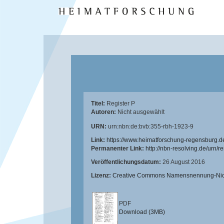
Titel:
Register P
Autoren:
Nicht ausgewählt
URN:
urn:nbn:de:bvb:355-rbh-1923-9
Link:
https://www.heimatforschung-regensburg.d
Permanenter Link:
http://nbn-resolving.de/urn/
Veröffentlichungsdatum:
26 August 2016
Lizenz:
Creative Commons Namensnennung-Nicht
PDF
Download (3MB)