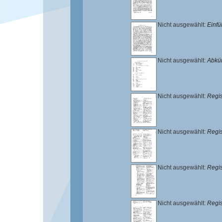
Nicht ausgewählt:
Einfü
Nicht ausgewählt:
Abkür
Nicht ausgewählt:
Regis
Nicht ausgewählt:
Regis
Nicht ausgewählt:
Regis
Nicht ausgewählt:
Regi