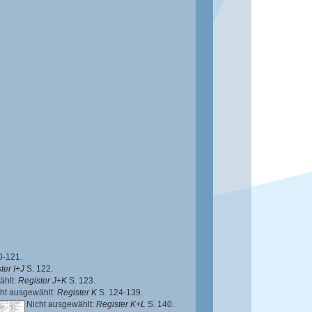
0-121.
ter I+J
S. 122.
ählt:
Register J+K
S. 123.
ht ausgewählt:
Register K
S. 124-139.
Nicht ausgewählt:
Register K+L
S. 140.