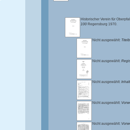
Historischer Verein für Oberpf
100
Regensburg 1970.
Nicht ausgewählt:
Titelb
Nicht ausgewählt:
Regis
Nicht ausgewählt:
Inhal
Nicht ausgewählt:
Vorw
Nicht ausgewählt:
Vorwo