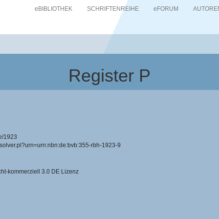
eBIBLIOTHEK
SCHRIFTENREIHE
eFORUM
AUTORE
Register P
e/1923
resolver.pl?urn=urn:nbn:de:bvb:355-rbh-1923-9
-kommerziell 3.0 DE Lizenz