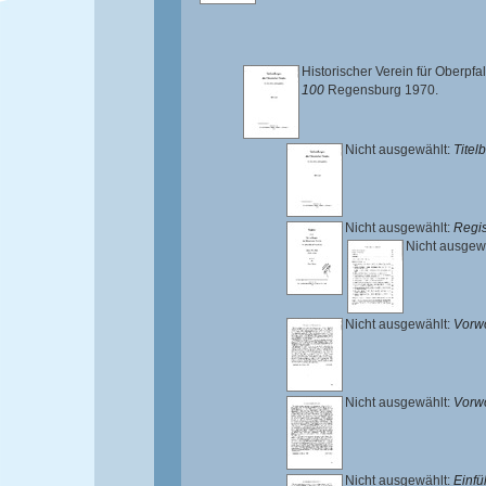
Historischer Verein für Oberpf
100
Regensburg 1970.
Nicht ausgewählt:
Titelb
Nicht ausgewählt:
Regis
Nicht ausgew
Nicht ausgewählt:
Vorw
Nicht ausgewählt:
Vorwo
Nicht ausgewählt:
Einfü