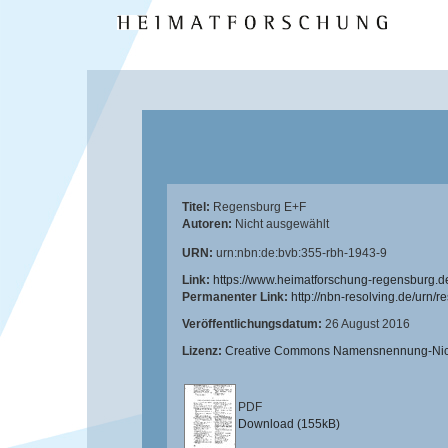
Titel:
Regensburg E+F
Autoren:
Nicht ausgewählt
URN:
urn:nbn:de:bvb:355-rbh-1943-9
Link:
https://www.heimatforschung-regensburg.d
Permanenter Link:
http://nbn-resolving.de/urn/
Veröffentlichungsdatum:
26 August 2016
Lizenz:
Creative Commons Namensnennung-Nicht
PDF
Download (155kB)