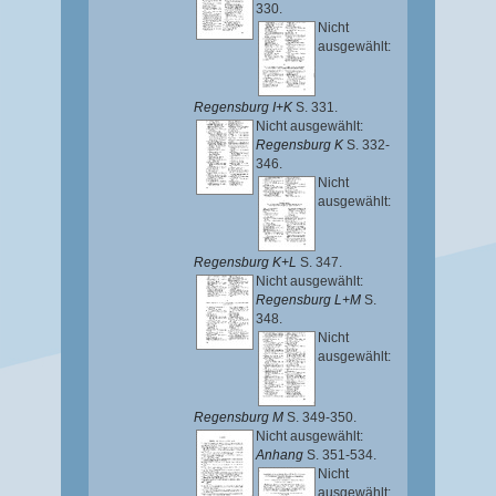
330.
Nicht
ausgewählt:
Regensburg I+K
S. 331.
Nicht ausgewählt:
Regensburg K
S. 332-
346.
Nicht
ausgewählt:
Regensburg K+L
S. 347.
Nicht ausgewählt:
Regensburg L+M
S.
348.
Nicht
ausgewählt:
Regensburg M
S. 349-350.
Nicht ausgewählt:
Anhang
S. 351-534.
Nicht
ausgewählt: