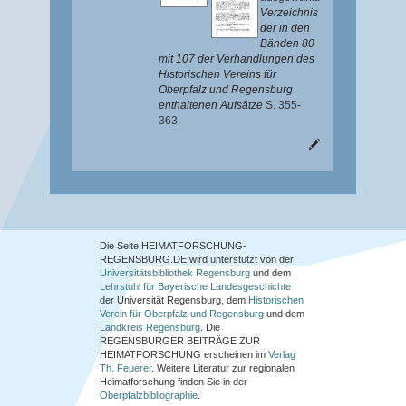
Verzeichnis
der in den
Bänden 80
mit 107 der Verhandlungen des
Historischen Vereins für
Oberpfalz und Regensburg
enthaltenen Aufsätze
S. 355-
363.
Die Seite HEIMATFORSCHUNG-
REGENSBURG.DE wird unterstützt von der
Universitätsbibliothek Regensburg
und dem
Lehrstuhl für Bayerische Landesgeschichte
der Universität Regensburg, dem
Historischen
Verein für Oberpfalz und Regensburg
und dem
Landkreis Regensburg
. Die
REGENSBURGER BEITRÄGE ZUR
HEIMATFORSCHUNG
erscheinen im
Verlag
Th. Feuerer
. Weitere Literatur zur regionalen
Heimatforschung finden Sie in der
Oberpfalzbibliographie
.