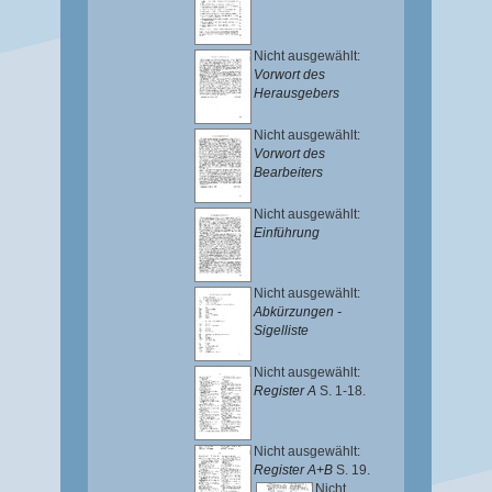
Nicht ausgewählt:
Vorwort des
Herausgebers
Nicht ausgewählt:
Vorwort des
Bearbeiters
Nicht ausgewählt:
Einführung
Nicht ausgewählt:
Abkürzungen -
Sigelliste
Nicht ausgewählt:
Register A
S. 1-18.
Nicht ausgewählt:
Register A+B
S. 19.
Nicht