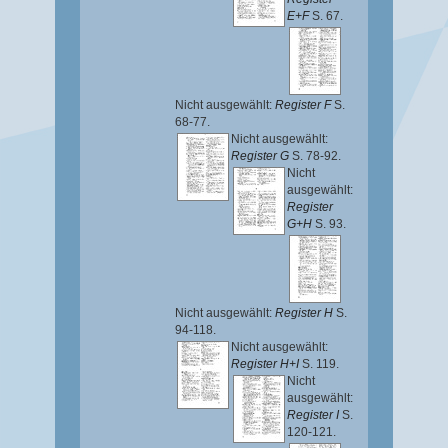
E+F
S. 67.
Nicht ausgewählt:
Register F
S.
68-77.
Nicht ausgewählt:
Register G
S. 78-92.
Nicht
ausgewählt:
Register
G+H
S. 93.
Nicht ausgewählt:
Register H
S.
94-118.
Nicht ausgewählt:
Register H+I
S. 119.
Nicht
ausgewählt:
Register I
S.
120-121.