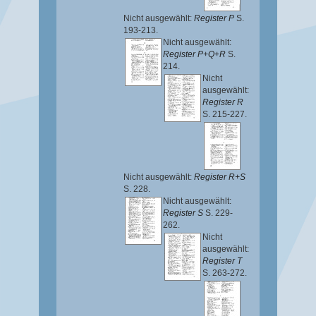
Nicht ausgewählt:
Register P
S.
193-213.
Nicht ausgewählt:
Register P+Q+R
S.
214.
Nicht
ausgewählt:
Register R
S. 215-227.
Nicht ausgewählt:
Register R+S
S. 228.
Nicht ausgewählt:
Register S
S. 229-
262.
Nicht
ausgewählt:
Register T
S. 263-272.