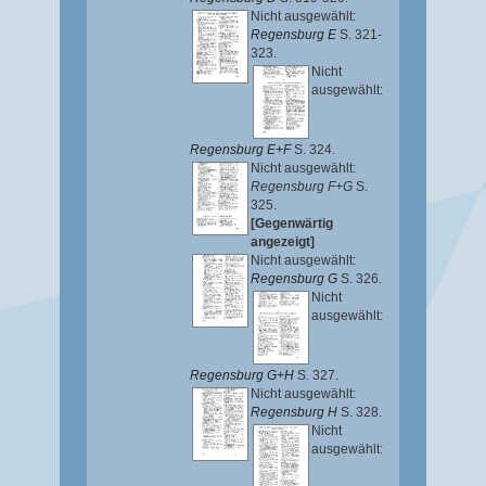
Nicht ausgewählt:
Regensburg E
S. 321-
323.
Nicht
ausgewählt:
Regensburg E+F
S. 324.
Nicht ausgewählt:
Regensburg F+G
S.
325.
[Gegenwärtig
angezeigt]
Nicht ausgewählt:
Regensburg G
S. 326.
Nicht
ausgewählt:
Regensburg G+H
S. 327.
Nicht ausgewählt:
Regensburg H
S. 328.
Nicht
ausgewählt: