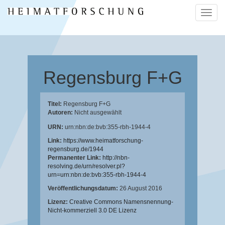
Naviga
ein-/a
Regensburg F+G
Titel:
Regensburg F+G
Autoren:
Nicht ausgewählt
URN:
urn:nbn:de:bvb:355-rbh-1944-4
Link:
https://www.heimatforschung-
regensburg.de/1944
Permanenter Link:
http://nbn-
resolving.de/urn/resolver.pl?
urn=urn:nbn:de:bvb:355-rbh-1944-4
Veröffentlichungsdatum:
26 August 2016
Lizenz:
Creative Commons Namensnennung-
Nicht-kommerziell 3.0 DE Lizenz