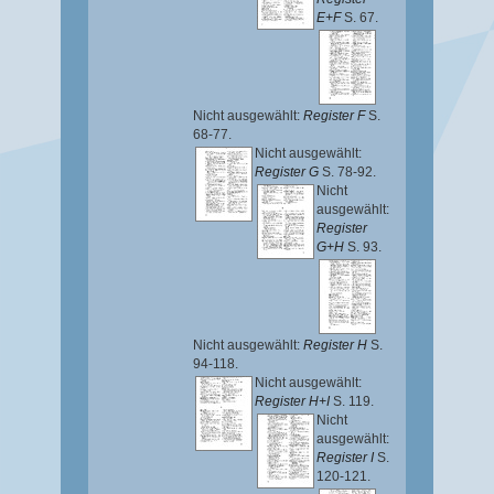
E+F
S. 67.
Nicht ausgewählt:
Register F
S.
68-77.
Nicht ausgewählt:
Register G
S. 78-92.
Nicht
ausgewählt:
Register
G+H
S. 93.
Nicht ausgewählt:
Register H
S.
94-118.
Nicht ausgewählt:
Register H+I
S. 119.
Nicht
ausgewählt:
Register I
S.
120-121.