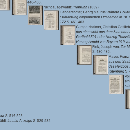
446-460.
Nicht ausgewählt:
Prebrunn
(1839)
Gandershofer, Georg Maurus
:
Nähere Erklär
Erläuterung empfohlenen Ortsnamen in Th. Ri
172
S. 461-463.
Gumpelzhaimer, Christian Gottlieb
das eine wohl aus dem 6ten oder 
Garibald 591 oder Herzog Thassil
Herzog Arnold von Bayern 919 vor
Fink, Joseph von
:
Zur M
S. 480-485.
Mayer, Franz
aus den Saal
des Herzogs 
Ritenburg
S. 
Voi
ein
Hü
tur
S. 516-528.
ählt:
Inhalts-Anzeige
S. 529-532.