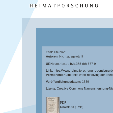
Titel:
Titelblatt
Autoren:
Nicht ausgewählt
URN:
urn:nbn:de:bvb:355-rbh-677-9
Link:
https://www.heimatforschung-regensburg.d
Permanenter Link:
http://nbn-resolving.de/urn/
Veröffentlichungsdatum:
1839
Lizenz:
Creative Commons Namensnennung-Nicht
PDF
Download (1MB)