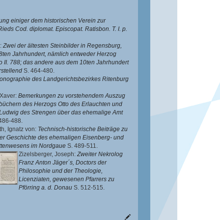
ung einiger dem historischen Verein zur
eds Cod. diplomat. Episcopat. Ratisbon. T. I. p.
:
Zwei der ältesten Steinbilder in Regensburg,
8ten Jahrhundert, nämlich entweder Herzog
o II. 788; das andere aus dem 10ten Jahrhundert
stellend
S. 464-480.
onographie des Landgerichtsbezirkes Ritenburg
 Xaver
:
Bemerkungen zu vorstehendem Auszug
büchern des Herzogs Otto des Erlauchten und
Ludwig des Strengen über das ehemalige Amt
486-488.
th, Ignatz von
:
Technisch-historische Beiträge zu
er Geschichte des ehemaligen Eisenberg- und
ttenwesens im Nordgaue
S. 489-511.
Zizelsberger, Joseph
:
Zweiter Nekrolog
Franz Anton Jäger´s, Doctors der
Philosophie und der Theologie,
Licenziaten, gewesenen Pfarrers zu
Pförring a. d. Donau
S. 512-515.