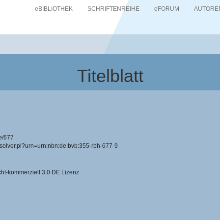
eBIBLIOTHEK
SCHRIFTENREIHE
eFORUM
AUTORE
Titelblatt
e/677
resolver.pl?urn=urn:nbn:de:bvb:355-rbh-677-9
-kommerziell 3.0 DE Lizenz