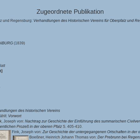
Zugeordnete Publikation
alz und Regensburg:
Verhandlungen des Historischen Vereins für Oberpfalz und Reg
ENBURG
(1839)
latt
t]
ndlungen des historischen Vereins
ählt:
Vorwort
k, Joseph von
:
Nachtrag zur Geschichte der Einführung des summarischen Civilve
entlichen Prozeß in der oberen Pfalz
S. 405-410.
Fink, Joseph von
:
Zur Geschichte der untergegangenen Ortschaften in der 
Boeßner, Heinrich Johann Thomas von
:
Der Prebrunn bei Regensb