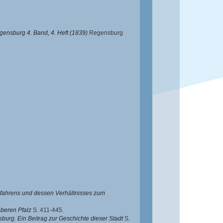
ensburg 4. Band, 4. Heft (1839)
Regensburg
rfahrens und dessen Verhältnisses zum
oberen Pfalz
S. 411-445.
urg. Ein Beitrag zur Geschichte dieser Stadt
S.