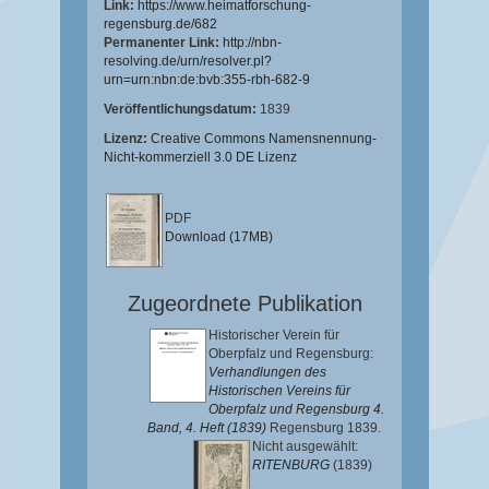
Link:
https://www.heimatforschung-
regensburg.de/682
Permanenter Link:
http://nbn-
resolving.de/urn/resolver.pl?
urn=urn:nbn:de:bvb:355-rbh-682-9
Veröffentlichungsdatum:
1839
Lizenz:
Creative Commons Namensnennung-
Nicht-kommerziell 3.0 DE Lizenz
PDF
Download (17MB)
Zugeordnete Publikation
Historischer Verein für
Oberpfalz und Regensburg:
Verhandlungen des
Historischen Vereins für
Oberpfalz und Regensburg 4.
Band, 4. Heft (1839)
Regensburg 1839.
Nicht ausgewählt:
RITENBURG
(1839)