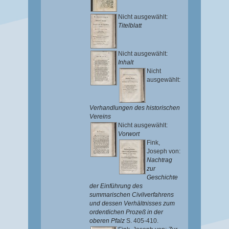
Nicht ausgewählt:
Titelblatt
Nicht ausgewählt:
Inhalt
Nicht
ausgewählt:
Verhandlungen des historischen
Vereins
Nicht ausgewählt:
Vorwort
Fink,
Joseph von
:
Nachtrag
zur
Geschichte
der Einführung des
summarischen Civilverfahrens
und dessen Verhältnisses zum
ordentlichen Prozeß in der
oberen Pfalz
S. 405-410.