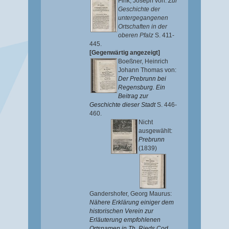
Fink, Joseph von
:
Zur
Geschichte der
untergegangenen
Ortschaften in der
oberen Pfalz
S. 411-
445.
[Gegenwärtig angezeigt]
Boeßner, Heinrich
Johann Thomas von
:
Der Prebrunn bei
Regensburg. Ein
Beitrag zur
Geschichte dieser Stadt
S. 446-
460.
Nicht
ausgewählt:
Prebrunn
(1839)
Gandershofer, Georg Maurus
:
Nähere Erklärung einiger dem
historischen Verein zur
Erläuterung empfohlenen
Ortsnamen in Th. Rieds Cod.