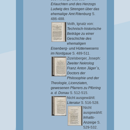
Erlauchten und des Herzogs
Ludwig des Strengen über das
ehemalige Amt Ritenburg
S.
486-488.
Voith, Ignatz von
:
Technisch-historische
Beiträge zu einer
Geschichte des
ehemaligen
Eisenberg- und Hüttenwesens
im Nordgaue
S. 489-511.
Zizelsberger, Joseph
:
Zweiter Nekrolog
Franz Anton Jäger´s,
Doctors der
Philosophie und der
Theologie, Licenziaten,
gewesenen Pfarrers zu Pförring
a. d. Donau
S. 512-515.
Nicht ausgewählt:
Literatur
S. 516-528.
Nicht
ausgewählt:
Inhalts-
Anzeige
S.
529-532.