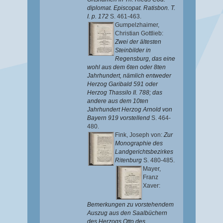
diplomat. Episcopat. Ratisbon. T.
I. p. 172
S. 461-463.
Gumpelzhaimer,
Christian Gottlieb
:
Zwei der ältesten
Steinbilder in
Regensburg, das eine
wohl aus dem 6ten oder 8ten
Jahrhundert, nämlich entweder
Herzog Garibald 591 oder
Herzog Thassilo II. 788; das
andere aus dem 10ten
Jahrhundert Herzog Arnold von
Bayern 919 vorstellend
S. 464-
480.
Fink, Joseph von
:
Zur
Monographie des
Landgerichtsbezirkes
Ritenburg
S. 480-485.
Mayer,
Franz
Xaver
:
Bemerkungen zu vorstehendem
Auszug aus den Saalbüchern
des Herzogs Otto des