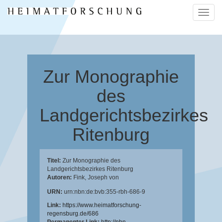
Naviga
ein-/a
Zur Monographie
des
Landgerichtsbezirkes
Ritenburg
Titel:
Zur Monographie des
Landgerichtsbezirkes Ritenburg
Autoren:
Fink, Joseph von
URN:
urn:nbn:de:bvb:355-rbh-686-9
Link:
https://www.heimatforschung-
regensburg.de/686