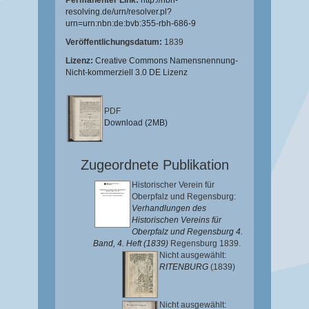
Permanenter Link:
http://nbn-
resolving.de/urn/resolver.pl?
urn=urn:nbn:de:bvb:355-rbh-686-9
Veröffentlichungsdatum:
1839
Lizenz:
Creative Commons Namensnennung-
Nicht-kommerziell 3.0 DE Lizenz
PDF
Download (2MB)
Zugeordnete Publikation
Historischer Verein für
Oberpfalz und Regensburg:
Verhandlungen des
Historischen Vereins für
Oberpfalz und Regensburg 4.
Band, 4. Heft (1839)
Regensburg 1839.
Nicht ausgewählt:
RITENBURG
(1839)
Nicht ausgewählt: