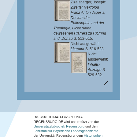
Zizelsberger, Joseph
:
Zweiter Nekrolog
Franz Anton Jäger´s,
Doctors der
Philosophie und der
Theologie, Licenziaten,
gewesenen Pfarrers zu Pförring
a. d. Donau
S. 512-515.
Nicht ausgewählt:
Literatur
S. 516-528.
Nicht
ausgewählt:
Inhalts-
Anzeige
S.
529-532.
Die Seite HEIMATFORSCHUNG-
REGENSBURG.DE wird unterstützt von der
Universitätsbibliothek Regensburg
und dem
Lehrstuhl für Bayerische Landesgeschichte
der Universität Regensburg, dem
Historischen