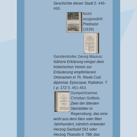
Geschichte dieser Stadt
S. 446-
460.
Nicht
ausgewählt:
Prebrunn
(1839)
Gandershofer, Georg Maurus
:
Nähere Erklärung einiger dem
historischen Verein zur
Erläuterung empfohlenen
Ortsnamen in Th. Rieds Cod.
diplomat. Episcopat. Ratisbon. T.
I. p. 172
S. 461-463.
Gumpelzhaimer,
Christian Gottlieb
:
Zwei der ältesten
Steinbilder in
Regensburg, das eine
wohl aus dem 6ten oder 8ten
Jahrhundert, nämlich entweder
Herzog Garibald 591 oder
Herzog Thassilo II. 788; das