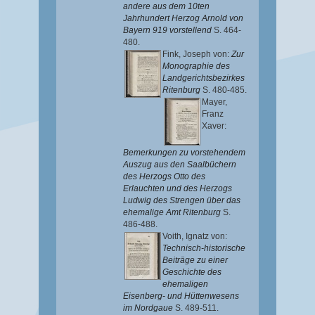
andere aus dem 10ten
Jahrhundert Herzog Arnold von
Bayern 919 vorstellend
S. 464-
480.
Fink, Joseph von
:
Zur
Monographie des
Landgerichtsbezirkes
Ritenburg
S. 480-485.
Mayer,
Franz
Xaver
:
Bemerkungen zu vorstehendem
Auszug aus den Saalbüchern
des Herzogs Otto des
Erlauchten und des Herzogs
Ludwig des Strengen über das
ehemalige Amt Ritenburg
S.
486-488.
Voith, Ignatz von
:
Technisch-historische
Beiträge zu einer
Geschichte des
ehemaligen
Eisenberg- und Hüttenwesens
im Nordgaue
S. 489-511.