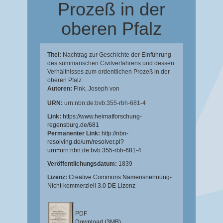
Prozeß in der
oberen Pfalz
Titel:
Nachtrag zur Geschichte der Einführung
des summarischen Civilverfahrens und dessen
Verhältnisses zum ordentlichen Prozeß in der
oberen Pfalz
Autoren:
Fink, Joseph von
URN:
urn:nbn:de:bvb:355-rbh-681-4
Link:
https://www.heimatforschung-
regensburg.de/681
Permanenter Link:
http://nbn-
resolving.de/urn/resolver.pl?
urn=urn:nbn:de:bvb:355-rbh-681-4
Veröffentlichungsdatum:
1839
Lizenz:
Creative Commons Namensnennung-
Nicht-kommerziell 3.0 DE Lizenz
PDF
Download (3MB)