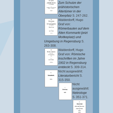
Zum Schutze der
prähistorischen
Altertümer in der
Oberpfalz
S. 247-262.
Walderdorff, Hugo
Graf von
:
Römerbauten auf dem
Alten Kornmarkt (jetzt
Moltkeplatz) und
Umgebung in Regensburg
S.
263-308.
Walderdorff, Hugo
Graf von
:
Römische
Inschriften im Jahre
1902 in Regensburg
entdeckt
S. 309-314.
Nicht ausgewählt:
Literaturbericht
S.
315-350.
Nicht
ausgewählt:
Nekrologe
S. 351-371.