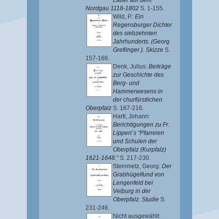
Laber auf dem
Nordgau 1118-1802
S. 1-155.
Wild, P.
:
Ein
Regensburger Dichter
des siebzehnten
Jahrhunderts. (Georg
Greflinger.). Skizze
S.
157-166.
Denk, Julius
:
Beiträge
zur Geschichte des
Berg- und
Hammerwesens in
der churfürstlichen
Oberpfalz
S. 167-216.
Hartl, Johann
:
Berichtigungen zu Fr.
Lippert´s "Pfarreien
und Schulen der
Oberpfalz (Kurpfalz)
1621-1648."
S. 217-230.
Steinmetz, Georg
:
Der
Grabhügelfund von
Lengenfeld bei
Velburg in der
Oberpfalz. Studie
S.
231-246.
Nicht ausgewählt: