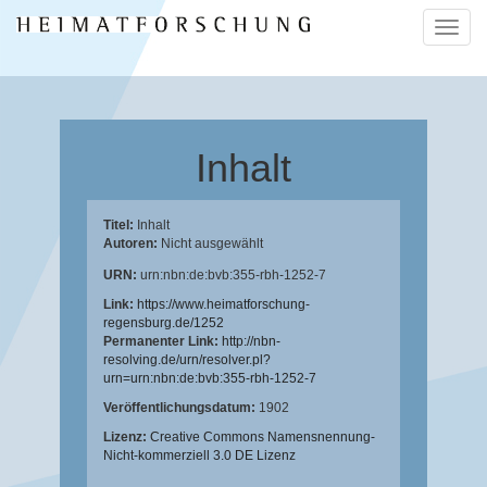
Naviga
ein-/a
Inhalt
Titel:
Inhalt
Autoren:
Nicht ausgewählt
URN:
urn:nbn:de:bvb:355-rbh-1252-7
Link:
https://www.heimatforschung-
regensburg.de/1252
Permanenter Link:
http://nbn-
resolving.de/urn/resolver.pl?
urn=urn:nbn:de:bvb:355-rbh-1252-7
Veröffentlichungsdatum:
1902
Lizenz:
Creative Commons Namensnennung-
Nicht-kommerziell 3.0 DE Lizenz