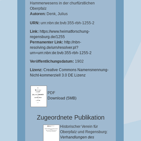
Hammerwesens in der churfürstlichen
Oberpfalz
Autoren:
Denk, Julius
URN:
urn:nbn:de:bvb:355-rbh-1255-2
Link:
https://www.heimatforschung-
regensburg.de/1255
Permanenter Link:
http://nbn-
resolving.de/urn/resolver.pl?
urn=urn:nbn:de:bvb:355-rbh-1255-2
Veröffentlichungsdatum:
1902
Lizenz:
Creative Commons Namensnennung-
Nicht-kommerziell 3.0 DE Lizenz
PDF
Download (5MB)
Zugeordnete Publikation
Historischer Verein für
Oberpfalz und Regensburg:
Verhandlungen des