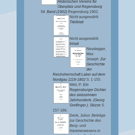
Historischen Vereins für
Oberpfalz und Regensburg
54. Band (1902)
Regensburg 1902.
Nicht ausgewählt:
Titelblatt
Nicht ausgewählt:
Inhalt
Neudegger,
Max
Joseph
:
Zur
Geschichte
der
Reichsherrschaft Laber auf dem
Nordgau 1118-1802
S. 1-155.
Wild, P.
:
Ein
Regensburger Dichter
des siebzehnten
Jahrhunderts. (Georg
Greflinger.). Skizze
S.
157-166.
Denk, Julius
:
Beiträge
zur Geschichte des
Berg- und
Hammerwesens in