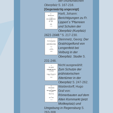
der churfürstlichen
Oberpfalz
S. 167-216.
[Gegenwärtig angezeigt]
Hartl, Johann
:
Berichtigungen zu Fr.
Lippert´s "Pfarreien
und Schulen der
Oberpfalz (Kurpfalz)
1621-1648."
S. 217-230.
Steinmetz, Georg
:
Der
Grabhügelfund von
Lengenfeld bei
Velburg in der
Oberpfalz. Studie
S.
231-246.
Nicht ausgewählt:
Zum Schutze der
prähistorischen
Altertümer in der
Oberpfalz
S. 247-262.
Walderdorff, Hugo
Graf von
:
Römerbauten auf dem
Alten Kornmarkt (jetzt
Moltkeplatz) und
Umgebung in Regensburg
S.
263-308.