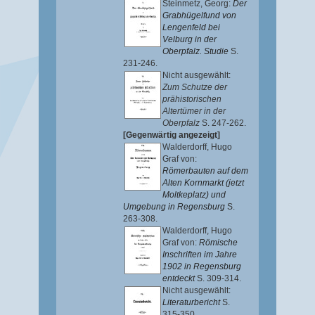
Steinmetz, Georg
:
Der
Grabhügelfund von
Lengenfeld bei
Velburg in der
Oberpfalz. Studie
S.
231-246.
Nicht ausgewählt:
Zum Schutze der
prähistorischen
Altertümer in der
Oberpfalz
S. 247-262.
[Gegenwärtig angezeigt]
Walderdorff, Hugo
Graf von
:
Römerbauten auf dem
Alten Kornmarkt (jetzt
Moltkeplatz) und
Umgebung in Regensburg
S.
263-308.
Walderdorff, Hugo
Graf von
:
Römische
Inschriften im Jahre
1902 in Regensburg
entdeckt
S. 309-314.
Nicht ausgewählt:
Literaturbericht
S.
315-350.