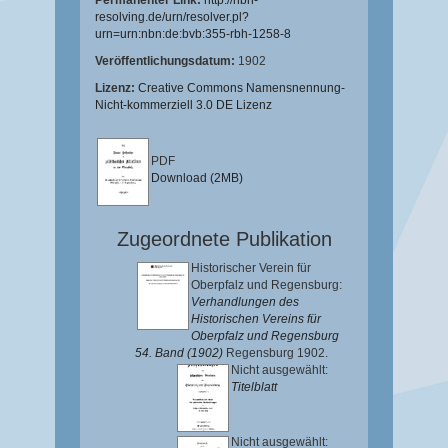
Permanenter Link:
http://nbn-
resolving.de/urn/resolver.pl?
urn=urn:nbn:de:bvb:355-rbh-1258-8
Veröffentlichungsdatum:
1902
Lizenz:
Creative Commons Namensnennung-
Nicht-kommerziell 3.0 DE Lizenz
PDF
Download (2MB)
Zugeordnete Publikation
Historischer Verein für
Oberpfalz und Regensburg:
Verhandlungen des
Historischen Vereins für
Oberpfalz und Regensburg
54. Band (1902)
Regensburg 1902.
Nicht ausgewählt:
Titelblatt
Nicht ausgewählt: