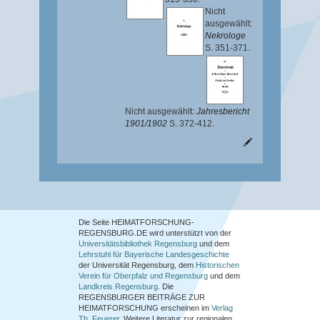
Nicht
ausgewählt:
Nekrologe
S. 351-371.
Nicht ausgewählt:
Jahresbericht
1901/1902
S. 372-412.
Die Seite HEIMATFORSCHUNG-
REGENSBURG.DE wird unterstützt von der
Universitätsbibliothek Regensburg
und dem
Lehrstuhl für Bayerische Landesgeschichte
der Universität Regensburg, dem
Historischen
Verein für Oberpfalz und Regensburg
und dem
Landkreis Regensburg
. Die
REGENSBURGER BEITRÄGE ZUR
HEIMATFORSCHUNG
erscheinen im
Verlag
Th. Feuerer
. Weitere Literatur zur regionalen