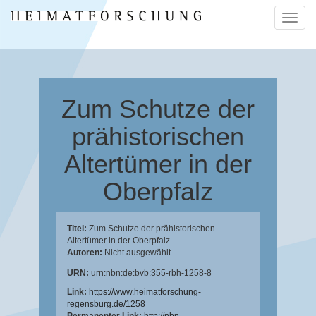
Naviga
ein-/a
Zum Schutze der
prähistorischen
Altertümer in der
Oberpfalz
Titel:
Zum Schutze der prähistorischen
Altertümer in der Oberpfalz
Autoren:
Nicht ausgewählt
URN:
urn:nbn:de:bvb:355-rbh-1258-8
Link:
https://www.heimatforschung-
regensburg.de/1258