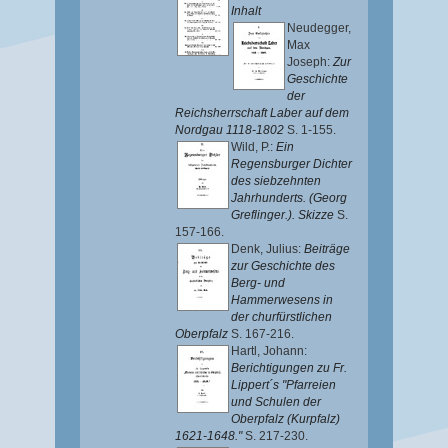
Inhalt
Neudegger,
Max
Joseph
:
Zur
Geschichte
der
Reichsherrschaft Laber auf dem
Nordgau 1118-1802
S. 1-155.
Wild, P.
:
Ein
Regensburger Dichter
des siebzehnten
Jahrhunderts. (Georg
Greflinger.). Skizze
S.
157-166.
Denk, Julius
:
Beiträge
zur Geschichte des
Berg- und
Hammerwesens in
der churfürstlichen
Oberpfalz
S. 167-216.
Hartl, Johann
:
Berichtigungen zu Fr.
Lippert´s "Pfarreien
und Schulen der
Oberpfalz (Kurpfalz)
1621-1648."
S. 217-230.