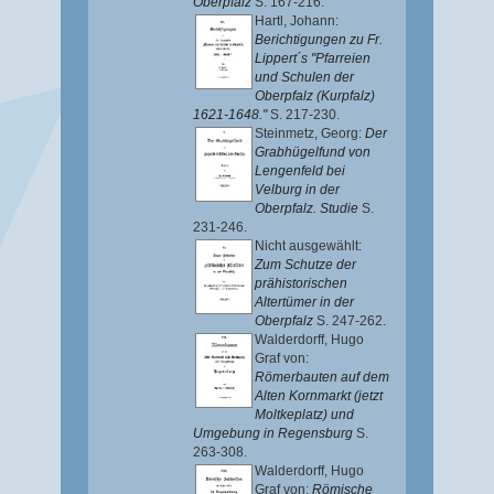
Oberpfalz
S. 167-216.
Hartl, Johann
:
Berichtigungen zu Fr.
Lippert´s "Pfarreien
und Schulen der
Oberpfalz (Kurpfalz)
1621-1648."
S. 217-230.
Steinmetz, Georg
:
Der
Grabhügelfund von
Lengenfeld bei
Velburg in der
Oberpfalz. Studie
S.
231-246.
Nicht ausgewählt:
Zum Schutze der
prähistorischen
Altertümer in der
Oberpfalz
S. 247-262.
Walderdorff, Hugo
Graf von
:
Römerbauten auf dem
Alten Kornmarkt (jetzt
Moltkeplatz) und
Umgebung in Regensburg
S.
263-308.
Walderdorff, Hugo
Graf von
:
Römische