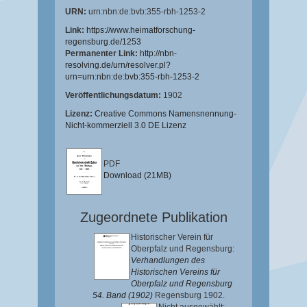
URN:
urn:nbn:de:bvb:355-rbh-1253-2
Link:
https://www.heimatforschung-
regensburg.de/1253
Permanenter Link:
http://nbn-
resolving.de/urn/resolver.pl?
urn=urn:nbn:de:bvb:355-rbh-1253-2
Veröffentlichungsdatum:
1902
Lizenz:
Creative Commons Namensnennung-
Nicht-kommerziell 3.0 DE Lizenz
PDF
Download (21MB)
Zugeordnete Publikation
Historischer Verein für
Oberpfalz und Regensburg:
Verhandlungen des
Historischen Vereins für
Oberpfalz und Regensburg
54. Band (1902)
Regensburg 1902.