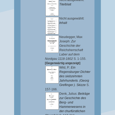
Nicht ausgewählt:
Titelblatt
Nicht ausgewählt:
Inhalt
Neudegger, Max
Joseph
:
Zur
Geschichte der
Reichsherrschaft
Laber auf dem
Nordgau 1118-1802
S. 1-155.
[Gegenwärtig angezeigt]
Wild, P.
:
Ein
Regensburger Dichter
des siebzehnten
Jahrhunderts. (Georg
Greflinger.). Skizze
S.
157-166.
Denk, Julius
:
Beiträge
zur Geschichte des
Berg- und
Hammerwesens in
der churfürstlichen