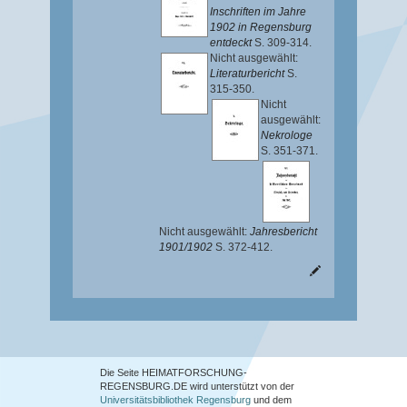
Inschriften im Jahre
1902 in Regensburg
entdeckt
S. 309-314.
Nicht ausgewählt:
Literaturbericht
S.
315-350.
Nicht
ausgewählt:
Nekrologe
S. 351-371.
Nicht ausgewählt:
Jahresbericht
1901/1902
S. 372-412.
Die Seite HEIMATFORSCHUNG-
REGENSBURG.DE wird unterstützt von der
Universitätsbibliothek Regensburg
und dem