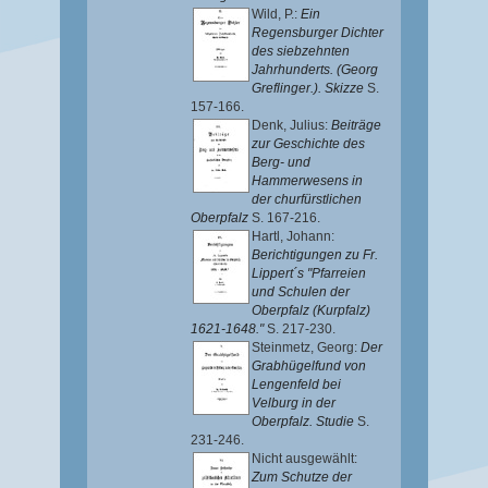
Wild, P.
:
Ein
Regensburger Dichter
des siebzehnten
Jahrhunderts. (Georg
Greflinger.). Skizze
S.
157-166.
Denk, Julius
:
Beiträge
zur Geschichte des
Berg- und
Hammerwesens in
der churfürstlichen
Oberpfalz
S. 167-216.
Hartl, Johann
:
Berichtigungen zu Fr.
Lippert´s "Pfarreien
und Schulen der
Oberpfalz (Kurpfalz)
1621-1648."
S. 217-230.
Steinmetz, Georg
:
Der
Grabhügelfund von
Lengenfeld bei
Velburg in der
Oberpfalz. Studie
S.
231-246.
Nicht ausgewählt:
Zum Schutze der