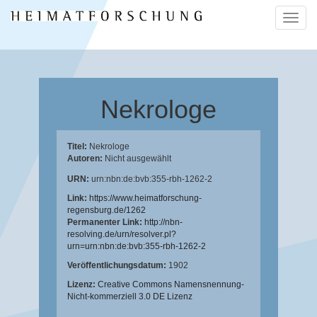
Naviga
ein-/a
Nekrologe
Titel:
Nekrologe
Autoren:
Nicht ausgewählt
URN:
urn:nbn:de:bvb:355-rbh-1262-2
Link:
https://www.heimatforschung-
regensburg.de/1262
Permanenter Link:
http://nbn-
resolving.de/urn/resolver.pl?
urn=urn:nbn:de:bvb:355-rbh-1262-2
Veröffentlichungsdatum:
1902
Lizenz:
Creative Commons Namensnennung-
Nicht-kommerziell 3.0 DE Lizenz