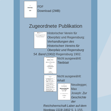
PDF
Download (2MB)
Zugeordnete Publikation
Historischer Verein für
Oberpfalz und Regensburg:
Verhandlungen des
Historischen Vereins für
Oberpfalz und Regensburg
54. Band (1902)
Regensburg 1902.
Nicht ausgewählt:
Titelblatt
Nicht ausgewählt:
Inhalt
Neudegger,
Max
Joseph
:
Zur
Geschichte
der
Reichsherrschaft Laber auf dem
Nordgau 1118-1802
S. 1-155.