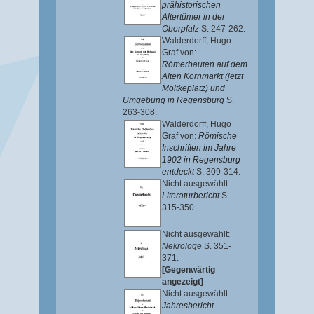
prähistorischen
Altertümer in der
Oberpfalz
S. 247-262.
Walderdorff, Hugo
Graf von
:
Römerbauten auf dem
Alten Kornmarkt (jetzt
Moltkeplatz) und
Umgebung in Regensburg
S.
263-308.
Walderdorff, Hugo
Graf von
:
Römische
Inschriften im Jahre
1902 in Regensburg
entdeckt
S. 309-314.
Nicht ausgewählt:
Literaturbericht
S.
315-350.
Nicht ausgewählt:
Nekrologe
S. 351-
371.
[Gegenwärtig
angezeigt]
Nicht ausgewählt:
Jahresbericht