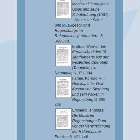
Magister Hieronymus
Osius und seine
Schulordnung (1567)
- Neues zur Schul-
und Musikgeschichte
Regensburgs im
Reformationsjahrhundert -
S.
365-370.
Endres, Werner
:
Ein
Keramikfund des 18.
Jahrhunderts aus der
westlichen Oberpfalz
(Traunfeld, Lkr.
Neumarkt)
S. 371-394.
Färber, Konrad M.
:
Domkapitular Graf
Kaspar von Sternberg
und sein Wirken in
Regensburg
S. 395-
420.
Emmerig, Thomas
:
Die Musik im
Regensburger Dom
vor der Verwirklichung
der Reformpläne
Proskes
S. 421-446.