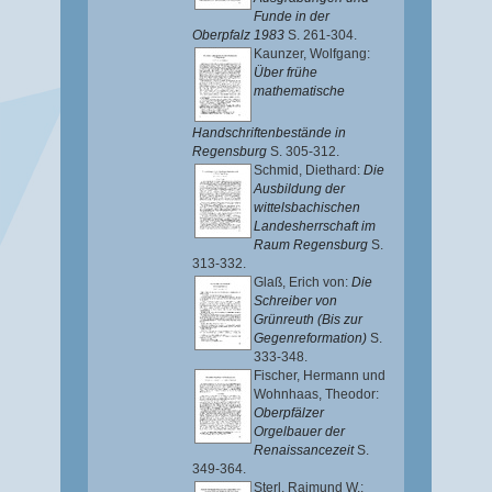
Funde in der
Oberpfalz 1983
S. 261-304.
Kaunzer, Wolfgang
:
Über frühe
mathematische
Handschriftenbestände in
Regensburg
S. 305-312.
Schmid, Diethard
:
Die
Ausbildung der
wittelsbachischen
Landesherrschaft im
Raum Regensburg
S.
313-332.
Glaß, Erich von
:
Die
Schreiber von
Grünreuth (Bis zur
Gegenreformation)
S.
333-348.
Fischer, Hermann
und
Wohnhaas, Theodor
:
Oberpfälzer
Orgelbauer der
Renaissancezeit
S.
349-364.
Sterl, Raimund W.
: