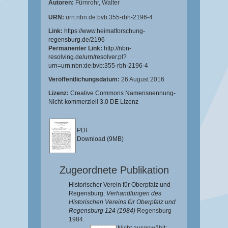
Autoren:
Fürnrohr, Walter
URN:
urn:nbn:de:bvb:355-rbh-2196-4
Link:
https://www.heimatforschung-
regensburg.de/2196
Permanenter Link:
http://nbn-
resolving.de/urn/resolver.pl?
urn=urn:nbn:de:bvb:355-rbh-2196-4
Veröffentlichungsdatum:
26 August 2016
Lizenz:
Creative Commons Namensnennung-
Nicht-kommerziell 3.0 DE Lizenz
PDF
Download (9MB)
Zugeordnete Publikation
Historischer Verein für Oberpfalz und
Regensburg:
Verhandlungen des
Historischen Vereins für Oberpfalz und
Regensburg 124 (1984)
Regensburg
1984.