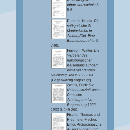
Nicht ausgewählt:
Inhaltsverzeichnis
S.
5-6.
Damrich, Nicola
:
Die
spätgotische St.
Martinskirche in
Amberg/Opf. Eine
Baumonographie
S.
7-98.
Fürnrohr, Walter
:
Die
Vertreter des
habsburgischen
Kaisertums auf dem
Immerwährenden
Reichstag. Teil II
S. 99-148.
[Gegenwärtig angezeigt]
Zweck, Erich
:
Die
Nationalsozialistische
Deutsche
Arbeiterpartei in
Regensburg 1922-
1933
S. 149-260.
Fischer, Thomas
und
Riedmeier-Fischer,
Erika
:
Archäologische
Ausgrabungen und