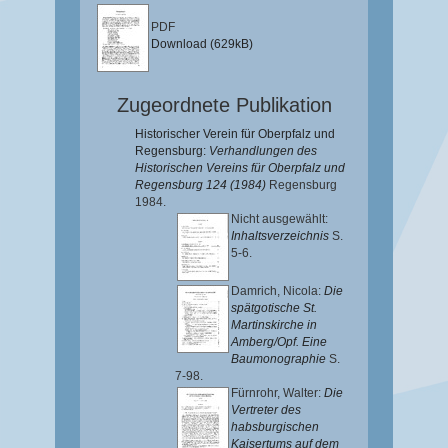
PDF
Download (629kB)
Zugeordnete Publikation
Historischer Verein für Oberpfalz und
Regensburg:
Verhandlungen des
Historischen Vereins für Oberpfalz und
Regensburg 124 (1984)
Regensburg
1984.
Nicht ausgewählt:
Inhaltsverzeichnis
S.
5-6.
Damrich, Nicola
:
Die
spätgotische St.
Martinskirche in
Amberg/Opf. Eine
Baumonographie
S.
7-98.
Fürnrohr, Walter
:
Die
Vertreter des
habsburgischen
Kaisertums auf dem