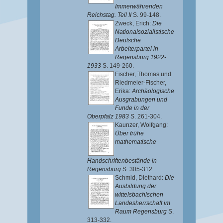
Immerwährenden
Reichstag. Teil II
S. 99-148.
Zweck, Erich
:
Die
Nationalsozialistische
Deutsche
Arbeiterpartei in
Regensburg 1922-
1933
S. 149-260.
Fischer, Thomas
und
Riedmeier-Fischer,
Erika
:
Archäologische
Ausgrabungen und
Funde in der
Oberpfalz 1983
S. 261-304.
Kaunzer, Wolfgang
:
Über frühe
mathematische
Handschriftenbestände in
Regensburg
S. 305-312.
Schmid, Diethard
:
Die
Ausbildung der
wittelsbachischen
Landesherrschaft im
Raum Regensburg
S.
313-332.