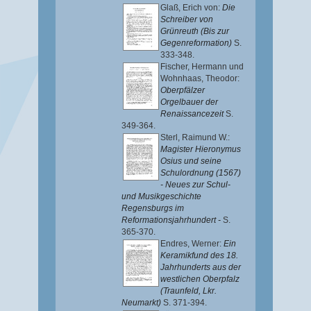
Glaß, Erich von
:
Die
Schreiber von
Grünreuth (Bis zur
Gegenreformation)
S.
333-348.
Fischer, Hermann
und
Wohnhaas, Theodor
:
Oberpfälzer
Orgelbauer der
Renaissancezeit
S.
349-364.
Sterl, Raimund W.
:
Magister Hieronymus
Osius und seine
Schulordnung (1567)
- Neues zur Schul-
und Musikgeschichte
Regensburgs im
Reformationsjahrhundert -
S.
365-370.
Endres, Werner
:
Ein
Keramikfund des 18.
Jahrhunderts aus der
westlichen Oberpfalz
(Traunfeld, Lkr.
Neumarkt)
S. 371-394.