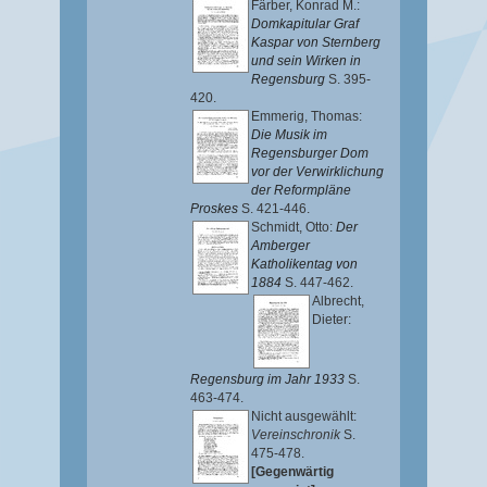
Färber, Konrad M.
:
Domkapitular Graf
Kaspar von Sternberg
und sein Wirken in
Regensburg
S. 395-
420.
Emmerig, Thomas
:
Die Musik im
Regensburger Dom
vor der Verwirklichung
der Reformpläne
Proskes
S. 421-446.
Schmidt, Otto
:
Der
Amberger
Katholikentag von
1884
S. 447-462.
Albrecht,
Dieter
:
Regensburg im Jahr 1933
S.
463-474.
Nicht ausgewählt:
Vereinschronik
S.
475-478.
[Gegenwärtig