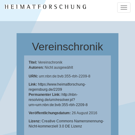
Naviga
ein-/a
Vereinschronik
Titel:
Vereinschronik
Autoren:
Nicht ausgewählt
URN:
urn:nbn:de:bvb:355-rbh-2209-8
Link:
https://www.heimatforschung-
regensburg.de/2209
Permanenter Link:
http://nbn-
resolving.de/urn/resolver.pl?
urn=urn:nbn:de:bvb:355-rbh-2209-8
Veröffentlichungsdatum:
26 August 2016
Lizenz:
Creative Commons Namensnennung-
Nicht-kommerziell 3.0 DE Lizenz