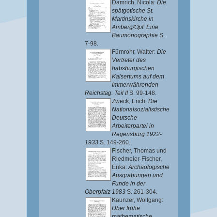
Damrich, Nicola
:
Die
spätgotische St.
Martinskirche in
Amberg/Opf. Eine
Baumonographie
S.
7-98.
Fürnrohr, Walter
:
Die
Vertreter des
habsburgischen
Kaisertums auf dem
Immerwährenden
Reichstag. Teil II
S. 99-148.
Zweck, Erich
:
Die
Nationalsozialistische
Deutsche
Arbeiterpartei in
Regensburg 1922-
1933
S. 149-260.
Fischer, Thomas
und
Riedmeier-Fischer,
Erika
:
Archäologische
Ausgrabungen und
Funde in der
Oberpfalz 1983
S. 261-304.
Kaunzer, Wolfgang
:
Über frühe
mathematische