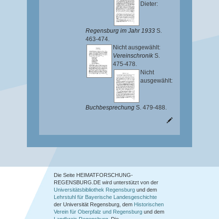
Dieter
:
Regensburg im Jahr 1933
S.
463-474.
Nicht ausgewählt:
Vereinschronik
S.
475-478.
Nicht
ausgewählt:
Buchbesprechung
S. 479-488.
Die Seite HEIMATFORSCHUNG-
REGENSBURG.DE wird unterstützt von der
Universitätsbibliothek Regensburg
und dem
Lehrstuhl für Bayerische Landesgeschichte
der Universität Regensburg, dem
Historischen
Verein für Oberpfalz und Regensburg
und dem