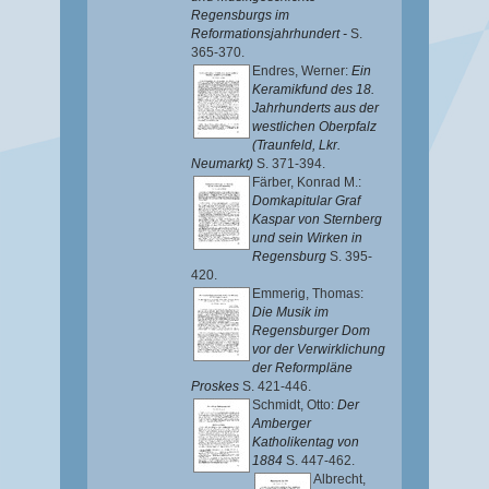
Regensburgs im
Reformationsjahrhundert -
S.
365-370.
Endres, Werner
:
Ein
Keramikfund des 18.
Jahrhunderts aus der
westlichen Oberpfalz
(Traunfeld, Lkr.
Neumarkt)
S. 371-394.
Färber, Konrad M.
:
Domkapitular Graf
Kaspar von Sternberg
und sein Wirken in
Regensburg
S. 395-
420.
Emmerig, Thomas
:
Die Musik im
Regensburger Dom
vor der Verwirklichung
der Reformpläne
Proskes
S. 421-446.
Schmidt, Otto
:
Der
Amberger
Katholikentag von
1884
S. 447-462.
Albrecht,