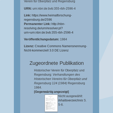
Verein für Oberpfalz und Regensburg
URN:
urn:nbn:de:bvb:355-rbh-2596-4
Link:
https://www.heimatforschung-
regensburg.de/2596
Permanenter Link:
http://nbn-
resolving.de/urn/resolver.pl?
urn=urn:nbn:de:bvb:355-rbh-2596-4
Veröffentlichungsdatum:
1984
Lizenz:
Creative Commons Namensnennung-
Nicht-kommerziell 3.0 DE Lizenz
Zugeordnete Publikation
Historischer Verein für Oberpfalz und
Regensburg:
Verhandlungen des
Historischen Vereins für Oberpfalz und
Regensburg 124 (1984)
Regensburg
1984.
[Gegenwärtig angezeigt]
Nicht ausgewählt:
Inhaltsverzeichnis
S.
5-6.