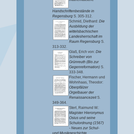
Handschriftenbestände in
Regensburg
S. 305-312.
Schmid, Diethard
:
Die
Ausbildung der
wittelsbachischen
Landesherrschaft im
Raum Regensburg
S.
313-332.
Glaß, Erich von
:
Die
Schreiber von
Grünreuth (Bis zur
Gegenreformation)
S.
333-348.
Fischer, Hermann
und
Wohnhaas, Theodor
:
Oberpfälzer
Orgelbauer der
Renaissancezeit
S.
349-364.
Sterl, Raimund W.
:
Magister Hieronymus
Osius und seine
Schulordnung (1567)
- Neues zur Schul-
und Musikgeschichte