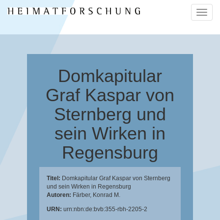
Naviga
ein-/a
Domkapitular
Graf Kaspar von
Sternberg und
sein Wirken in
Regensburg
Titel:
Domkapitular Graf Kaspar von Sternberg
und sein Wirken in Regensburg
Autoren:
Färber, Konrad M.
URN:
urn:nbn:de:bvb:355-rbh-2205-2