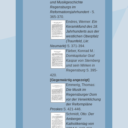
und Musikgeschichte
Regensburgs im
Reformationsjahrhundert -
S.
365-370.
Endres, Werner
:
Ein
Keramikfund des 18.
Jahrhunderts aus der
westlichen Oberpfalz
(Traunfeld, Lkr.
Neumarkt)
S. 371-394.
Färber, Konrad M.
:
Domkapitular Graf
Kaspar von Sternberg
und sein Wirken in
Regensburg
S. 395-
420.
[Gegenwärtig angezeigt]
Emmerig, Thomas
:
Die Musik im
Regensburger Dom
vor der Verwirklichung
der Reformpläne
Proskes
S. 421-446.
Schmidt, Otto
:
Der
Amberger
Katholikentag von