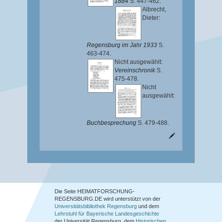
1884
S. 447-462.
Albrecht,
Dieter
:
Regensburg im Jahr 1933
S.
463-474.
Nicht ausgewählt:
Vereinschronik
S.
475-478.
Nicht
ausgewählt:
Buchbesprechung
S. 479-488.
Die Seite HEIMATFORSCHUNG-
REGENSBURG.DE wird unterstützt von der
Universitätsbibliothek Regensburg
und dem
Lehrstuhl für Bayerische Landesgeschichte
der Universität Regensburg, dem
Historischen