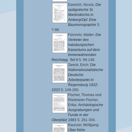
Damrich, Nicola
:
Die
spätgotische St.
Martinskirche in
Amberg/Opf. Eine
Baumonographie
S.
7-98.
Fürnrohr, Walter
:
Die
Vertreter des
habsburgischen
Kaisertums auf dem
Immerwährenden
Reichstag. Teil II
S. 99-148.
Zweck, Erich
:
Die
Nationalsozialistische
Deutsche
Arbeiterpartei in
Regensburg 1922-
1933
S. 149-260.
Fischer, Thomas
und
Riedmeier-Fischer,
Erika
:
Archäologische
Ausgrabungen und
Funde in der
Oberpfalz 1983
S. 261-304.
Kaunzer, Wolfgang
:
Über frühe