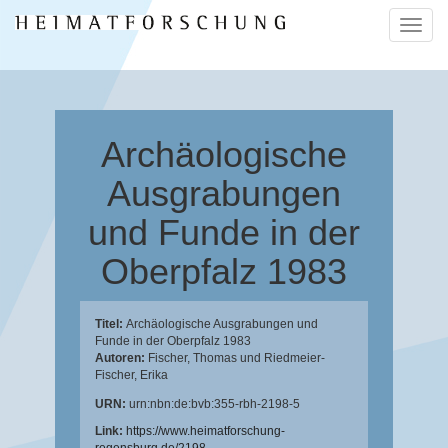
Naviga
ein-/a
Archäologische
Ausgrabungen
und Funde in der
Oberpfalz 1983
Titel:
Archäologische Ausgrabungen und
Funde in der Oberpfalz 1983
Autoren:
Fischer, Thomas
und
Riedmeier-
Fischer, Erika
URN:
urn:nbn:de:bvb:355-rbh-2198-5
Link:
https://www.heimatforschung-