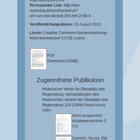
regensburg.de/2198
Permanenter Link:
http://nbn-
resolving.de/urn/resolver.pl?
urn=urn:nbn:de:bvb:355-rbh-2198-5
Veröffentlichungsdatum:
26 August 2016
Lizenz:
Creative Commons Namensnennung-
Nicht-kommerziell 3.0 DE Lizenz
PDF
Download (32MB)
Zugeordnete Publikation
Historischer Verein für Oberpfalz und
Regensburg:
Verhandlungen des
Historischen Vereins für Oberpfalz und
Regensburg 124 (1984)
Regensburg
1984.
Nicht ausgewählt:
Inhaltsverzeichnis
S.
5-6.
Damrich, Nicola
:
Die