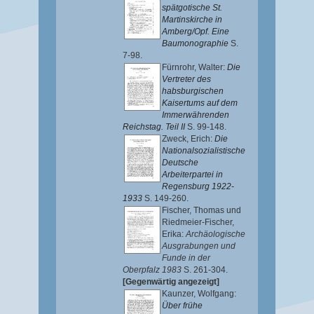
spätgotische St.
Martinskirche in
Amberg/Opf. Eine
Baumonographie
S.
7-98.
Fürnrohr, Walter
:
Die
Vertreter des
habsburgischen
Kaisertums auf dem
Immerwährenden
Reichstag. Teil II
S. 99-148.
Zweck, Erich
:
Die
Nationalsozialistische
Deutsche
Arbeiterpartei in
Regensburg 1922-
1933
S. 149-260.
Fischer, Thomas
und
Riedmeier-Fischer,
Erika
:
Archäologische
Ausgrabungen und
Funde in der
Oberpfalz 1983
S. 261-304.
[Gegenwärtig angezeigt]
Kaunzer, Wolfgang
:
Über frühe