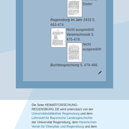
Dieter
:
Regensburg im Jahr 1933
S.
463-474.
Nicht ausgewählt:
Vereinschronik
S.
475-478.
Nicht
ausgewählt:
Buchbesprechung
S. 479-488.
Die Seite HEIMATFORSCHUNG-
REGENSBURG.DE wird unterstützt von der
Universitätsbibliothek Regensburg
und dem
Lehrstuhl für Bayerische Landesgeschichte
der Universität Regensburg, dem
Historischen
Verein für Oberpfalz und Regensburg
und dem