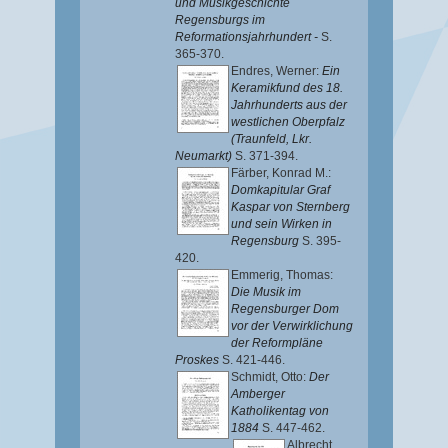
und Musikgeschichte
Regensburgs im
Reformationsjahrhundert -
S.
365-370.
Endres, Werner
:
Ein
Keramikfund des 18.
Jahrhunderts aus der
westlichen Oberpfalz
(Traunfeld, Lkr.
Neumarkt)
S. 371-394.
Färber, Konrad M.
:
Domkapitular Graf
Kaspar von Sternberg
und sein Wirken in
Regensburg
S. 395-
420.
Emmerig, Thomas
:
Die Musik im
Regensburger Dom
vor der Verwirklichung
der Reformpläne
Proskes
S. 421-446.
Schmidt, Otto
:
Der
Amberger
Katholikentag von
1884
S. 447-462.
Albrecht,