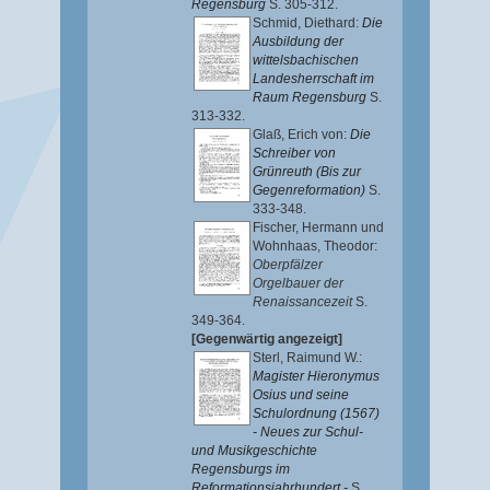
Regensburg
S. 305-312.
Schmid, Diethard
:
Die
Ausbildung der
wittelsbachischen
Landesherrschaft im
Raum Regensburg
S.
313-332.
Glaß, Erich von
:
Die
Schreiber von
Grünreuth (Bis zur
Gegenreformation)
S.
333-348.
Fischer, Hermann
und
Wohnhaas, Theodor
:
Oberpfälzer
Orgelbauer der
Renaissancezeit
S.
349-364.
[Gegenwärtig angezeigt]
Sterl, Raimund W.
:
Magister Hieronymus
Osius und seine
Schulordnung (1567)
- Neues zur Schul-
und Musikgeschichte
Regensburgs im
Reformationsjahrhundert -
S.