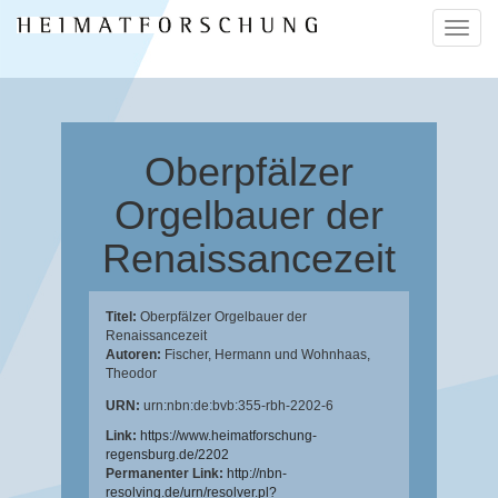
Naviga
ein-/a
Oberpfälzer
Orgelbauer der
Renaissancezeit
Titel:
Oberpfälzer Orgelbauer der
Renaissancezeit
Autoren:
Fischer, Hermann
und
Wohnhaas,
Theodor
URN:
urn:nbn:de:bvb:355-rbh-2202-6
Link:
https://www.heimatforschung-
regensburg.de/2202
Permanenter Link:
http://nbn-
resolving.de/urn/resolver.pl?