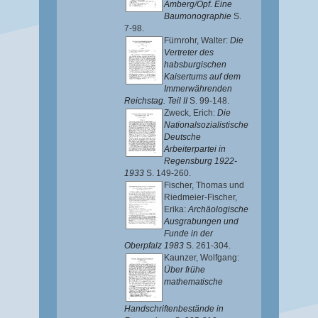
Amberg/Opf. Eine
Baumonographie
S.
7-98.
Fürnrohr, Walter
:
Die
Vertreter des
habsburgischen
Kaisertums auf dem
Immerwährenden
Reichstag. Teil II
S. 99-148.
Zweck, Erich
:
Die
Nationalsozialistische
Deutsche
Arbeiterpartei in
Regensburg 1922-
1933
S. 149-260.
Fischer, Thomas
und
Riedmeier-Fischer,
Erika
:
Archäologische
Ausgrabungen und
Funde in der
Oberpfalz 1983
S. 261-304.
Kaunzer, Wolfgang
:
Über frühe
mathematische
Handschriftenbestände in