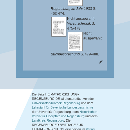
Regensburg im Jahr 1933
S.
463-474.
Nicht ausgewählt:
Vereinschronik
S.
475-478.
Nicht
ausgewählt:
Buchbesprechung
S. 479-488.
Die Seite HEIMATFORSCHUNG-
REGENSBURG.DE wird unterstützt von der
Universitätsbibliothek Regensburg
und dem
Lehrstuhl für Bayerische Landesgeschichte
der Universität Regensburg, dem
Historischen
Verein für Oberpfalz und Regensburg
und dem
Landkreis Regensburg
. Die
REGENSBURGER BEITRÄGE ZUR
HEIMATFORSCHUNG
erscheinen im
Verlag