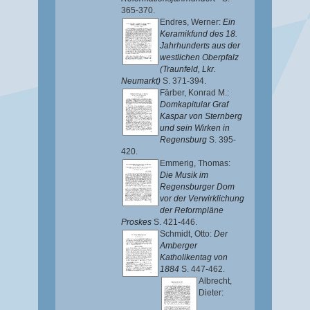
365-370.
Endres, Werner
:
Ein
Keramikfund des 18.
Jahrhunderts aus der
westlichen Oberpfalz
(Traunfeld, Lkr.
Neumarkt)
S. 371-394.
Färber, Konrad M.
:
Domkapitular Graf
Kaspar von Sternberg
und sein Wirken in
Regensburg
S. 395-
420.
Emmerig, Thomas
:
Die Musik im
Regensburger Dom
vor der Verwirklichung
der Reformpläne
Proskes
S. 421-446.
Schmidt, Otto
:
Der
Amberger
Katholikentag von
1884
S. 447-462.
Albrecht,
Dieter
: