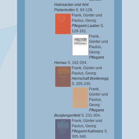
Hainsacker und Amt
Pielenhofen
S. 93-128.
Frank, Günter
und
Paulus, Georg
:
Pflegamt Laaber
S.
129-161.
Frank,
Günter
und
Paulus,
Georg
:
Pflegamt
Hemau
S. 162-204.
Frank, Günter
und
Paulus, Georg
:
Herrschaft Breitenegg
S. 205-230.
Frank,
Günter
und
Paulus,
Georg
:
Pflegamt
Burglengenfeld
S. 231-304.
Frank, Günter
und
Paulus, Georg
:
Pflegamt Kallmünz
S.
305-340.