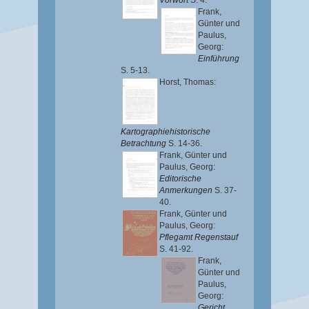
Vorwort
S. 4.
Frank,
Günter
und
Paulus,
Georg
:
Einführung
S. 5-13.
Horst, Thomas
:
Kartographiehistorische
Betrachtung
S. 14-36.
Frank, Günter
und
Paulus, Georg
:
Editorische
Anmerkungen
S. 37-
40.
Frank, Günter
und
Paulus, Georg
:
Pflegamt Regenstauf
S. 41-92.
Frank,
Günter
und
Paulus,
Georg
:
Gericht