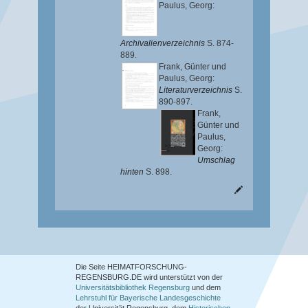
Paulus, Georg
:
Archivalienverzeichnis
S. 874-
889.
Frank, Günter
und
Paulus, Georg
:
Literaturverzeichnis
S.
890-897.
Frank,
Günter
und
Paulus,
Georg
:
Umschlag
hinten
S. 898.
Die Seite HEIMATFORSCHUNG-
REGENSBURG.DE wird unterstützt von der
Universitätsbibliothek Regensburg
und dem
Lehrstuhl für Bayerische Landesgeschichte