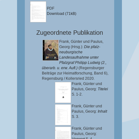
PDF
Download (71kB)
Zugeordnete Publikation
Frank, Günter
und
Paulus,
Georg
(Hrsg.):
Die pfalz-
neuburgische
Landesaufnahme unter
Pfalzgraf Philipp Ludwig (2.,
überarb. u. erw. Aufl.)
(Regensburger
Beiträge zur Heimatforschung, Band 6),
Regensburg / Kollersried 2020.
Frank, Günter
und
Paulus, Georg
:
Titelei
S. 1-2.
Frank, Günter
und
Paulus, Georg
:
Inhalt
S. 3.
Frank, Günter
und
Paulus, Georg
: