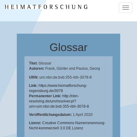
Naviga
ein-/a
Glossar
Titel:
Glossar
Autoren:
Frank, Günter
und
Paulus, Georg
URN:
urn:nbn:de:bvb:355-rbh-3078-8
Link:
https://www.heimatforschung-
regensburg.de/3078
Permanenter Link:
http://nbn-
resolving.de/urn/resolver.pl?
urn=urn:nbn:de:bvb:355-rbh-3078-8
Veröffentlichungsdatum:
1 April 2020
Lizenz:
Creative Commons Namensnennung-
Nicht-kommerziell 3.0 DE Lizenz