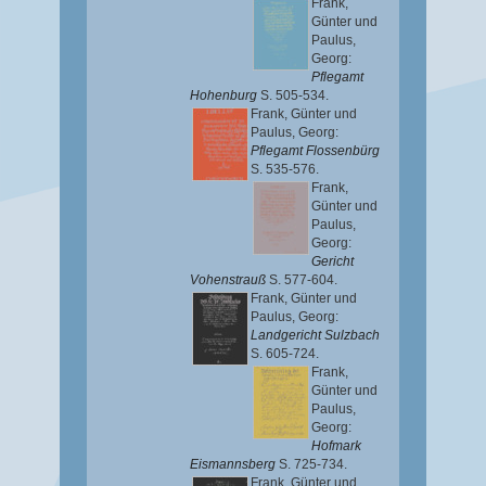
Frank,
Günter
und
Paulus,
Georg
:
Pflegamt
Hohenburg
S. 505-534.
Frank, Günter
und
Paulus, Georg
:
Pflegamt Flossenbürg
S. 535-576.
Frank,
Günter
und
Paulus,
Georg
:
Gericht
Vohenstrauß
S. 577-604.
Frank, Günter
und
Paulus, Georg
:
Landgericht Sulzbach
S. 605-724.
Frank,
Günter
und
Paulus,
Georg
:
Hofmark
Eismannsberg
S. 725-734.
Frank, Günter
und