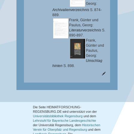
Georg
:
Archivalienverzeichnis
S. 874-
889.
Frank, Günter
und
Paulus, Georg
:
Literaturverzeichnis
S.
890-897.
Frank,
Günter
und
Paulus,
Georg
:
Umschlag
hinten
S. 898.
Die Seite HEIMATFORSCHUNG-
REGENSBURG.DE wird unterstützt von der
Universitätsbibliothek Regensburg
und dem
Lehrstuhl für Bayerische Landesgeschichte
der Universität Regensburg, dem
Historischen
Verein für Oberpfalz und Regensburg
und dem