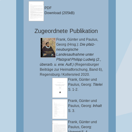
PDF
Download (205kB)
Zugeordnete Publikation
Frank, Günter
und
Paulus,
Georg
(Hrsg.):
Die pfalz-
neuburgische
Landesaufnahme unter
Pfalzgraf Philipp Ludwig (2.,
überarb. u. erw. Aufl.)
(Regensburger
Beiträge zur Heimatforschung, Band 6),
Regensburg / Kollersried 2020.
Frank, Günter
und
Paulus, Georg
:
Titelei
S. 1-2.
Frank, Günter
und
Paulus, Georg
:
Inhalt
S. 3.
Frank, Günter
und
Paulus, Georg
: