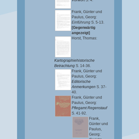
Vorwort
S. 4.
Frank, Günter
und
Paulus, Georg
:
Einführung
S. 5-13.
[Gegenwärtig
angezeigt]
Horst, Thomas
:
Kartographiehistorische
Betrachtung
S. 14-36.
Frank, Günter
und
Paulus, Georg
:
Editorische
Anmerkungen
S. 37-
40.
Frank, Günter
und
Paulus, Georg
:
Pflegamt Regenstauf
S. 41-92.
Frank,
Günter
und
Paulus,
Georg
: