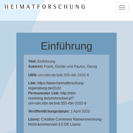
Naviga
ein-/a
Einführung
Titel:
Einführung
Autoren:
Frank, Günter
und
Paulus, Georg
URN:
urn:nbn:de:bvb:355-rbh-3102-6
Link:
https://www.heimatforschung-
regensburg.de/3102
Permanenter Link:
http://nbn-
resolving.de/urn/resolver.pl?
urn=urn:nbn:de:bvb:355-rbh-3102-6
Veröffentlichungsdatum:
1 April 2020
Lizenz:
Creative Commons Namensnennung-
Nicht-kommerziell 3.0 DE Lizenz