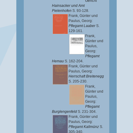
Gericht
Hainsacker und Amt
Pielenhofen
S. 93-128.
Frank, Günter
und
Paulus, Georg
:
Pflegamt Laaber
S.
129-161.
Frank,
Günter
und
Paulus,
Georg
:
Pflegamt
Hemau
S. 162-204.
Frank, Günter
und
Paulus, Georg
:
Herrschaft Breitenegg
S. 205-230.
Frank,
Günter
und
Paulus,
Georg
:
Pflegamt
Burglengenfeld
S. 231-304.
Frank, Günter
und
Paulus, Georg
:
Pflegamt Kallmünz
S.
305-340.