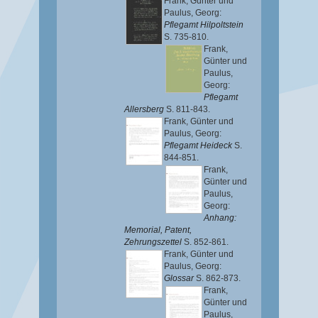
Frank, Günter
und
Paulus, Georg
:
Pflegamt Hilpoltstein
S. 735-810.
Frank,
Günter
und
Paulus,
Georg
:
Pflegamt
Allersberg
S. 811-843.
Frank, Günter
und
Paulus, Georg
:
Pflegamt Heideck
S.
844-851.
Frank,
Günter
und
Paulus,
Georg
:
Anhang:
Memorial, Patent,
Zehrungszettel
S. 852-861.
Frank, Günter
und
Paulus, Georg
:
Glossar
S. 862-873.
Frank,
Günter
und
Paulus,