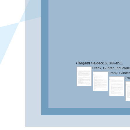
Pflegamt Heideck
S. 844-851.
Frank, Günter
und
Paul
Frank, Günter
Fra