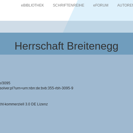
eBIBLIOTHEK
SCHRIFTENREIHE
eFORUM
AUTORE
Herrschaft Breitenegg
e/3095
resolver.pl?urn=urn:nbn:de:bvb:355-rbh-3095-9
-kommerziell 3.0 DE Lizenz