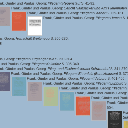
nk, Günter
und
Paulus, Georg
:
Pflegamt Regenstauf
S. 41-92.
Frank, Günter
und
Paulus, Georg
:
Gericht Hainsacker und Amt Pielenhofen
Frank, Günter
und
Paulus, Georg
:
Pflegamt Laaber
S. 129-161.
Frank, Günter
und
Paulus, Georg
:
Pflegamt Hemau
S. 
us, Georg
:
Herrschaft Breitenegg
S. 205-230.
t]
us, Georg
:
Pflegamt Burglengenfeld
S. 231-304.
und
Paulus, Georg
:
Pflegamt Kallmünz
S. 305-340.
nk, Günter
und
Paulus, Georg
:
Pfleg- und Fischmeisteramt Schwandorf
S. 341-370
Frank, Günter
und
Paulus, Georg
:
Pflegamt Ehrenfels (Beratzhausen)
S. 37
Frank, Günter
und
Paulus, Georg
:
Pflegamt Velburg
S. 401-456.
Frank, Günter
und
Paulus, Georg
:
Pflegamt Lupburg
S.
Frank, Günter
und
Paulus, Georg
:
Pflegamt 
Frank, Günter
und
Paulus, Georg
:
Frank, Günter
und
Paul
Frank, Günter
604.
Fra
Su