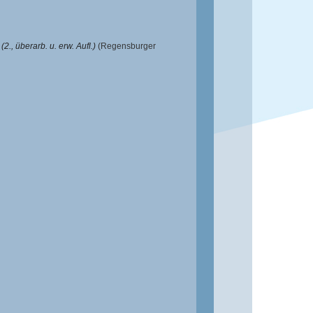
., überarb. u. erw. Aufl.)
(Regensburger