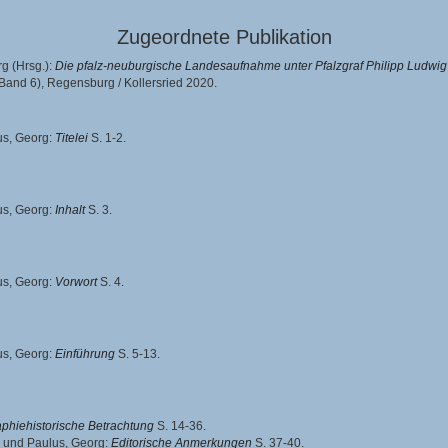
Zugeordnete Publikation
rg
(Hrsg.):
Die pfalz-neuburgische Landesaufnahme unter Pfalzgraf Philipp Ludwig (2
 Band 6),
Regensburg / Kollersried 2020.
us, Georg
:
Titelei
S. 1-2.
us, Georg
:
Inhalt
S. 3.
us, Georg
:
Vorwort
S. 4.
us, Georg
:
Einführung
S. 5-13.
aphiehistorische Betrachtung
S. 14-36.
und
Paulus, Georg
:
Editorische Anmerkungen
S. 37-40.