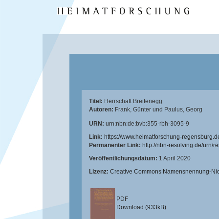
Titel:
Herrschaft Breitenegg
Autoren:
Frank, Günter
und
Paulus, Georg
URN:
urn:nbn:de:bvb:355-rbh-3095-9
Link:
https://www.heimatforschung-regensburg.d
Permanenter Link:
http://nbn-resolving.de/urn/
Veröffentlichungsdatum:
1 April 2020
Lizenz:
Creative Commons Namensnennung-Nicht
PDF
Download (933kB)