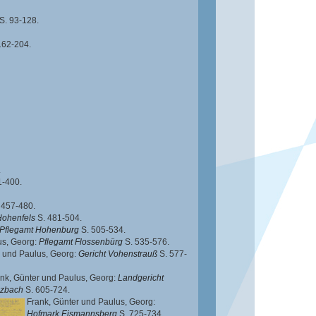
S. 93-128.
162-204.
.
1-400.
 457-480.
Hohenfels
S. 481-504.
Pflegamt Hohenburg
S. 505-534.
us, Georg
:
Pflegamt Flossenbürg
S. 535-576.
und
Paulus, Georg
:
Gericht Vohenstrauß
S. 577-
nk, Günter
und
Paulus, Georg
:
Landgericht
lzbach
S. 605-724.
Frank, Günter
und
Paulus, Georg
:
Hofmark Eismannsberg
S. 725-734.