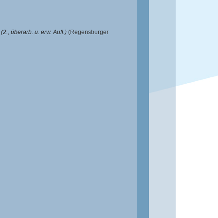
., überarb. u. erw. Aufl.)
(Regensburger