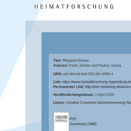
Titel:
Pflegamt Hemau
Autoren:
Frank, Günter
und
Paulus, Georg
URN:
urn:nbn:de:bvb:355-rbh-3096-4
Link:
https://www.heimatforschung-regensburg.d
Permanenter Link:
http://nbn-resolving.de/urn/
Veröffentlichungsdatum:
1 April 2020
Lizenz:
Creative Commons Namensnennung-Nicht
PDF
Download (1MB)