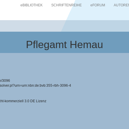
eBIBLIOTHEK
SCHRIFTENREIHE
eFORUM
AUTORE
Pflegamt Hemau
e/3096
resolver.pl?urn=urn:nbn:de:bvb:355-rbh-3096-4
-kommerziell 3.0 DE Lizenz