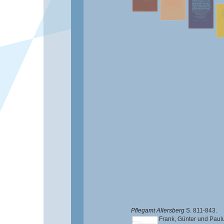
Pflegamt Allersberg
S. 811-843.
Frank, Günter
und
Paul