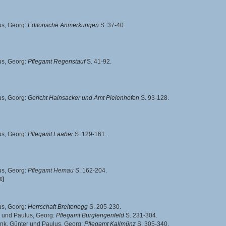
us, Georg
:
Editorische Anmerkungen
S. 37-40.
us, Georg
:
Pflegamt Regenstauf
S. 41-92.
us, Georg
:
Gericht Hainsacker und Amt Pielenhofen
S. 93-128.
us, Georg
:
Pflegamt Laaber
S. 129-161.
us, Georg
:
Pflegamt Hemau
S. 162-204.
t]
us, Georg
:
Herrschaft Breitenegg
S. 205-230.
und
Paulus, Georg
:
Pflegamt Burglengenfeld
S. 231-304.
nk, Günter
und
Paulus, Georg
:
Pflegamt Kallmünz
S. 305-340.