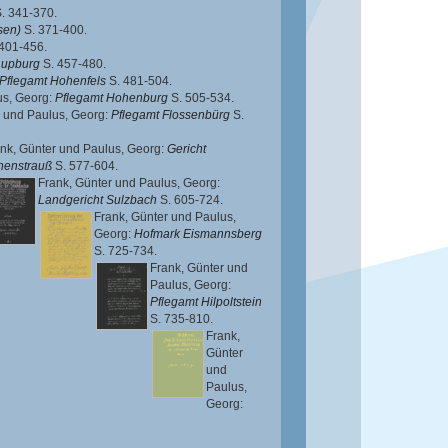
. 341-370.
sen)
S. 371-400.
401-456.
Lupburg
S. 457-480.
Pflegamt Hohenfels
S. 481-504.
us, Georg
:
Pflegamt Hohenburg
S. 505-534.
und
Paulus, Georg
:
Pflegamt Flossenbürg
S.
nk, Günter
und
Paulus, Georg
:
Gericht
henstrauß
S. 577-604.
Frank, Günter
und
Paulus, Georg
:
Landgericht Sulzbach
S. 605-724.
Frank, Günter
und
Paulus,
Georg
:
Hofmark Eismannsberg
S. 725-734.
Frank, Günter
und
Paulus, Georg
:
Pflegamt Hilpoltstein
S. 735-810.
Frank,
Günter
und
Paulus,
Georg
: