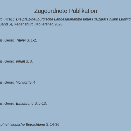
Zugeordnete Publikation
rg
(Hrsg.):
Die pfalz-neuburgische Landesaufnahme unter Pfalzgraf Philipp Ludwig (2
 Band 6),
Regensburg / Kollersried 2020.
us, Georg
:
Titelei
S. 1-2.
us, Georg
:
Inhalt
S. 3.
us, Georg
:
Vorwort
S. 4.
us, Georg
:
Einführung
S. 5-13.
aphiehistorische Betrachtung
S. 14-36.