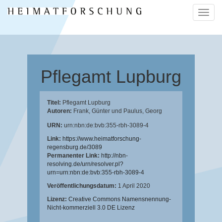
Naviga
ein-/a
Pflegamt Lupburg
Titel:
Pflegamt Lupburg
Autoren:
Frank, Günter
und
Paulus, Georg
URN:
urn:nbn:de:bvb:355-rbh-3089-4
Link:
https://www.heimatforschung-
regensburg.de/3089
Permanenter Link:
http://nbn-
resolving.de/urn/resolver.pl?
urn=urn:nbn:de:bvb:355-rbh-3089-4
Veröffentlichungsdatum:
1 April 2020
Lizenz:
Creative Commons Namensnennung-
Nicht-kommerziell 3.0 DE Lizenz