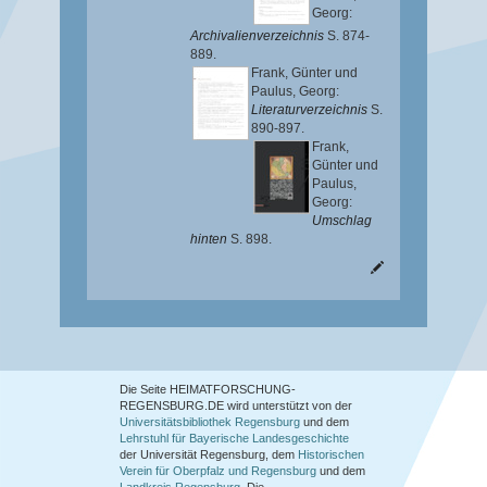
Georg
:
Archivalienverzeichnis
S. 874-
889.
Frank, Günter
und
Paulus, Georg
:
Literaturverzeichnis
S.
890-897.
Frank,
Günter
und
Paulus,
Georg
:
Umschlag
hinten
S. 898.
Die Seite HEIMATFORSCHUNG-
REGENSBURG.DE wird unterstützt von der
Universitätsbibliothek Regensburg
und dem
Lehrstuhl für Bayerische Landesgeschichte
der Universität Regensburg, dem
Historischen
Verein für Oberpfalz und Regensburg
und dem