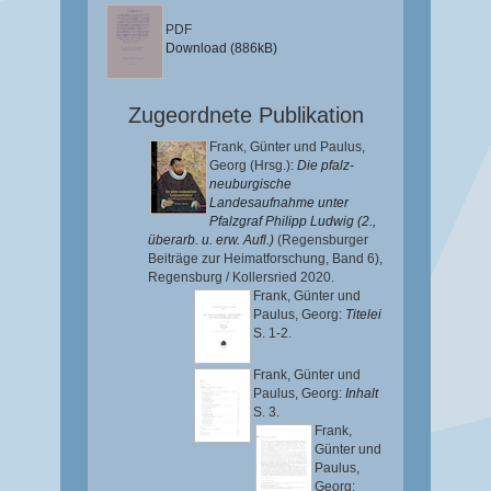
PDF
Download (886kB)
Zugeordnete Publikation
Frank, Günter
und
Paulus,
Georg
(Hrsg.):
Die pfalz-
neuburgische
Landesaufnahme unter
Pfalzgraf Philipp Ludwig (2.,
überarb. u. erw. Aufl.)
(Regensburger
Beiträge zur Heimatforschung, Band 6),
Regensburg / Kollersried 2020.
Frank, Günter
und
Paulus, Georg
:
Titelei
S. 1-2.
Frank, Günter
und
Paulus, Georg
:
Inhalt
S. 3.
Frank,
Günter
und
Paulus,
Georg
: