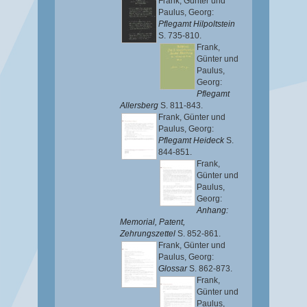
Frank, Günter
und
Paulus, Georg
:
Pflegamt Hilpoltstein
S. 735-810.
Frank,
Günter
und
Paulus,
Georg
:
Pflegamt
Allersberg
S. 811-843.
Frank, Günter
und
Paulus, Georg
:
Pflegamt Heideck
S.
844-851.
Frank,
Günter
und
Paulus,
Georg
:
Anhang:
Memorial, Patent,
Zehrungszettel
S. 852-861.
Frank, Günter
und
Paulus, Georg
:
Glossar
S. 862-873.
Frank,
Günter
und
Paulus,