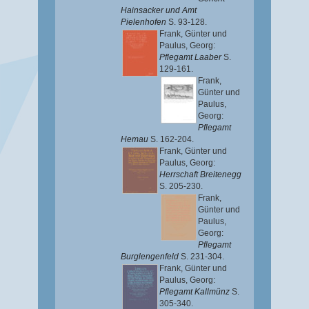
Hainsacker und Amt
Pielenhofen
S. 93-128.
Frank, Günter
und
Paulus, Georg
:
Pflegamt Laaber
S.
129-161.
Frank,
Günter
und
Paulus,
Georg
:
Pflegamt
Hemau
S. 162-204.
Frank, Günter
und
Paulus, Georg
:
Herrschaft Breitenegg
S. 205-230.
Frank,
Günter
und
Paulus,
Georg
:
Pflegamt
Burglengenfeld
S. 231-304.
Frank, Günter
und
Paulus, Georg
:
Pflegamt Kallmünz
S.
305-340.