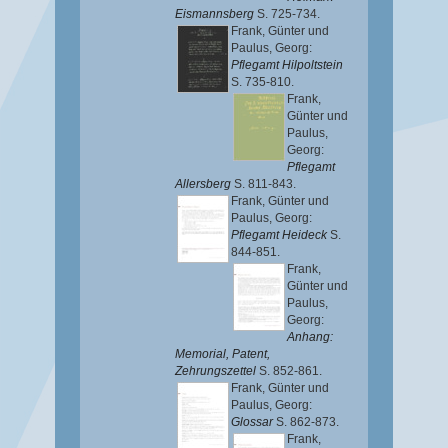
Eismannsberg
S. 725-734.
Frank, Günter
und
Paulus, Georg
:
Pflegamt Hilpoltstein
S. 735-810.
Frank,
Günter
und
Paulus,
Georg
:
Pflegamt
Allersberg
S. 811-843.
Frank, Günter
und
Paulus, Georg
:
Pflegamt Heideck
S.
844-851.
Frank,
Günter
und
Paulus,
Georg
:
Anhang:
Memorial, Patent,
Zehrungszettel
S. 852-861.
Frank, Günter
und
Paulus, Georg
:
Glossar
S. 862-873.
Frank,