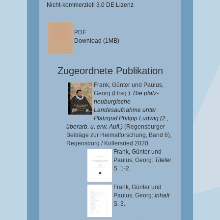
Nicht-kommerziell 3.0 DE Lizenz
PDF
Download (1MB)
Zugeordnete Publikation
Frank, Günter
und
Paulus,
Georg
(Hrsg.):
Die pfalz-
neuburgische
Landesaufnahme unter
Pfalzgraf Philipp Ludwig (2.,
überarb. u. erw. Aufl.)
(Regensburger
Beiträge zur Heimatforschung, Band 6),
Regensburg / Kollersried 2020.
Frank, Günter
und
Paulus, Georg
:
Titelei
S. 1-2.
Frank, Günter
und
Paulus, Georg
:
Inhalt
S. 3.