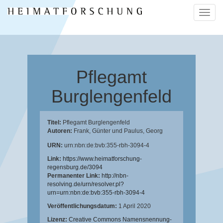
Naviga
ein-/a
Pflegamt
Burglengenfeld
Titel:
Pflegamt Burglengenfeld
Autoren:
Frank, Günter
und
Paulus, Georg
URN:
urn:nbn:de:bvb:355-rbh-3094-4
Link:
https://www.heimatforschung-
regensburg.de/3094
Permanenter Link:
http://nbn-
resolving.de/urn/resolver.pl?
urn=urn:nbn:de:bvb:355-rbh-3094-4
Veröffentlichungsdatum:
1 April 2020
Lizenz:
Creative Commons Namensnennung-