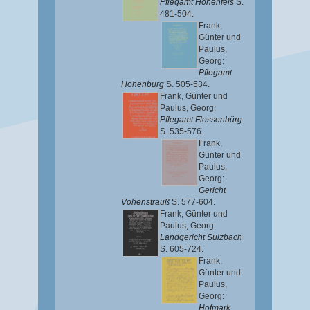
Pflegamt Hohenfels
S.
481-504.
Frank,
Günter
und
Paulus,
Georg
:
Pflegamt
Hohenburg
S. 505-534.
Frank, Günter
und
Paulus, Georg
:
Pflegamt Flossenbürg
S. 535-576.
Frank,
Günter
und
Paulus,
Georg
:
Gericht
Vohenstrauß
S. 577-604.
Frank, Günter
und
Paulus, Georg
:
Landgericht Sulzbach
S. 605-724.
Frank,
Günter
und
Paulus,
Georg
:
Hofmark