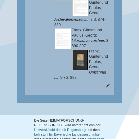
Günter
und
Paulus,
Georg
:
Archivalienverzeichnis
S. 874-
889.
Frank, Günter
und
Paulus, Georg
:
Literaturverzeichnis
S.
890-897.
Frank,
Günter
und
Paulus,
Georg
:
Umschlag
hinten
S. 898.
Die Seite HEIMATFORSCHUNG-
REGENSBURG.DE wird unterstützt von der
Universitätsbibliothek Regensburg
und dem
Lehrstuhl für Bayerische Landesgeschichte