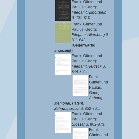
Frank, Günter
und
Paulus, Georg
:
Pflegamt Hilpoltstein
S. 735-810.
Frank, Günter
und
Paulus, Georg
:
Pflegamt Allersberg
S.
811-843.
[Gegenwärtig
angezeigt]
Frank, Günter
und
Paulus, Georg
:
Pflegamt Heideck
S.
844-851.
Frank,
Günter
und
Paulus,
Georg
:
Anhang:
Memorial, Patent,
Zehrungszettel
S. 852-861.
Frank, Günter
und
Paulus, Georg
:
Glossar
S. 862-873.
Frank,
Günter
und