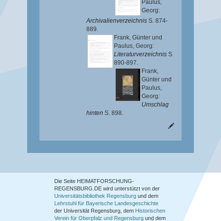
Paulus,
Georg
:
Archivalienverzeichnis
S. 874-
889.
Frank, Günter
und
Paulus, Georg
:
Literaturverzeichnis
S.
890-897.
Frank,
Günter
und
Paulus,
Georg
:
Umschlag
hinten
S. 898.
Die Seite HEIMATFORSCHUNG-
REGENSBURG.DE wird unterstützt von der
Universitätsbibliothek Regensburg
und dem
Lehrstuhl für Bayerische Landesgeschichte
der Universität Regensburg, dem
Historischen
Verein für Oberpfalz und Regensburg
und dem