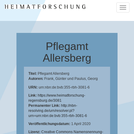
Naviga
ein-/a
Pflegamt
Allersberg
Titel:
Pflegamt Allersberg
Autoren:
Frank, Günter
und
Paulus, Georg
URN:
urn:nbn:de:bvb:355-rbh-3081-6
Link:
https://www.heimatforschung-
regensburg.de/3081
Permanenter Link:
http://nbn-
resolving.de/urn/resolver.pl?
urn=urn:nbn:de:bvb:355-rbh-3081-6
Veröffentlichungsdatum:
1 April 2020
Lizenz:
Creative Commons Namensnennung-