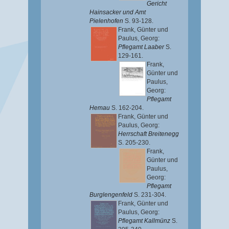
Gericht
Hainsacker und Amt
Pielenhofen
S. 93-128.
Frank, Günter
und
Paulus, Georg
:
Pflegamt Laaber
S.
129-161.
Frank,
Günter
und
Paulus,
Georg
:
Pflegamt
Hemau
S. 162-204.
Frank, Günter
und
Paulus, Georg
:
Herrschaft Breitenegg
S. 205-230.
Frank,
Günter
und
Paulus,
Georg
:
Pflegamt
Burglengenfeld
S. 231-304.
Frank, Günter
und
Paulus, Georg
:
Pflegamt Kallmünz
S.