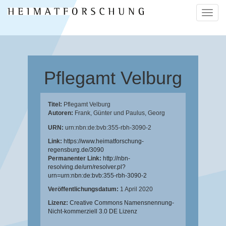
Naviga
ein-/a
Pflegamt Velburg
Titel:
Pflegamt Velburg
Autoren:
Frank, Günter
und
Paulus, Georg
URN:
urn:nbn:de:bvb:355-rbh-3090-2
Link:
https://www.heimatforschung-
regensburg.de/3090
Permanenter Link:
http://nbn-
resolving.de/urn/resolver.pl?
urn=urn:nbn:de:bvb:355-rbh-3090-2
Veröffentlichungsdatum:
1 April 2020
Lizenz:
Creative Commons Namensnennung-
Nicht-kommerziell 3.0 DE Lizenz