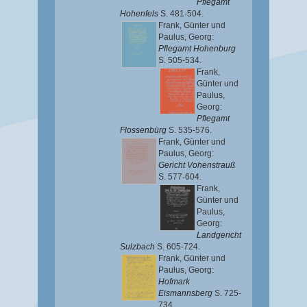
Pflegamt
Hohenfels
S. 481-504.
Frank, Günter
und
Paulus, Georg
:
Pflegamt Hohenburg
S. 505-534.
Frank,
Günter
und
Paulus,
Georg
:
Pflegamt
Flossenbürg
S. 535-576.
Frank, Günter
und
Paulus, Georg
:
Gericht Vohenstrauß
S. 577-604.
Frank,
Günter
und
Paulus,
Georg
:
Landgericht
Sulzbach
S. 605-724.
Frank, Günter
und
Paulus, Georg
:
Hofmark
Eismannsberg
S. 725-
734.