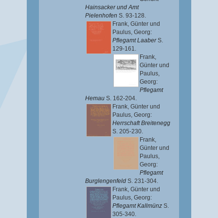
Hainsacker und Amt
Pielenhofen
S. 93-128.
Frank, Günter
und
Paulus, Georg
:
Pflegamt Laaber
S.
129-161.
Frank,
Günter
und
Paulus,
Georg
:
Pflegamt
Hemau
S. 162-204.
Frank, Günter
und
Paulus, Georg
:
Herrschaft Breitenegg
S. 205-230.
Frank,
Günter
und
Paulus,
Georg
:
Pflegamt
Burglengenfeld
S. 231-304.
Frank, Günter
und
Paulus, Georg
:
Pflegamt Kallmünz
S.
305-340.