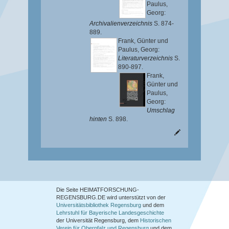
Paulus,
Georg
:
Archivalienverzeichnis
S. 874-
889.
Frank, Günter
und
Paulus, Georg
:
Literaturverzeichnis
S.
890-897.
Frank,
Günter
und
Paulus,
Georg
:
Umschlag
hinten
S. 898.
Die Seite HEIMATFORSCHUNG-
REGENSBURG.DE wird unterstützt von der
Universitätsbibliothek Regensburg
und dem
Lehrstuhl für Bayerische Landesgeschichte
der Universität Regensburg, dem
Historischen
Verein für Oberpfalz und Regensburg
und dem