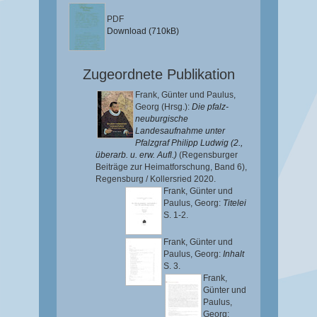
PDF
Download (710kB)
Zugeordnete Publikation
Frank, Günter
und
Paulus,
Georg
(Hrsg.):
Die pfalz-
neuburgische
Landesaufnahme unter
Pfalzgraf Philipp Ludwig (2.,
überarb. u. erw. Aufl.)
(Regensburger
Beiträge zur Heimatforschung, Band 6),
Regensburg / Kollersried 2020.
Frank, Günter
und
Paulus, Georg
:
Titelei
S. 1-2.
Frank, Günter
und
Paulus, Georg
:
Inhalt
S. 3.
Frank,
Günter
und
Paulus,
Georg
: