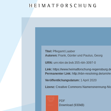
Titel:
Pflegamt Laaber
Autoren:
Frank, Günter
und
Paulus, Georg
URN:
urn:nbn:de:bvb:355-rbh-3097-0
Link:
https://www.heimatforschung-regensburg.d
Permanenter Link:
http://nbn-resolving.de/urn/
Veröffentlichungsdatum:
1 April 2020
Lizenz:
Creative Commons Namensnennung-Nicht
PDF
Download (930kB)