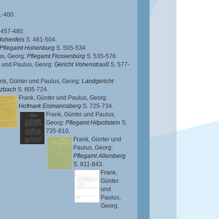
.
1-400.
 457-480.
Hohenfels
S. 481-504.
Pflegamt Hohenburg
S. 505-534.
us, Georg
:
Pflegamt Flossenbürg
S. 535-576.
und
Paulus, Georg
:
Gericht Vohenstrauß
S. 577-
nk, Günter
und
Paulus, Georg
:
Landgericht
lzbach
S. 605-724.
Frank, Günter
und
Paulus, Georg
:
Hofmark Eismannsberg
S. 725-734.
Frank, Günter
und
Paulus,
Georg
:
Pflegamt Hilpoltstein
S.
735-810.
Frank, Günter
und
Paulus, Georg
:
Pflegamt Allersberg
S. 811-843.
Frank,
Günter
und
Paulus,
Georg
: