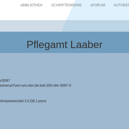
eBIBLIOTHEK
SCHRIFTENREIHE
eFORUM
AUTORE
Pflegamt Laaber
e/3097
resolver.pl?urn=urn:nbn:de:bvb:355-rbh-3097-0
-kommerziell 3.0 DE Lizenz