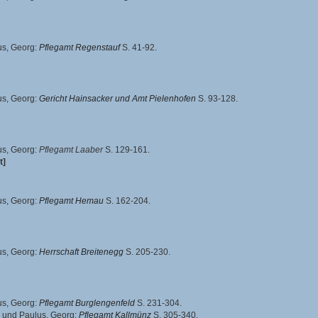
us, Georg
:
Pflegamt Regenstauf
S. 41-92.
us, Georg
:
Gericht Hainsacker und Amt Pielenhofen
S. 93-128.
us, Georg
:
Pflegamt Laaber
S. 129-161.
t]
us, Georg
:
Pflegamt Hemau
S. 162-204.
us, Georg
:
Herrschaft Breitenegg
S. 205-230.
us, Georg
:
Pflegamt Burglengenfeld
S. 231-304.
und
Paulus, Georg
:
Pflegamt Kallmünz
S. 305-340.