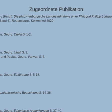
Zugeordnete Publikation
rg
(Hrsg.):
Die pfalz-neuburgische Landesaufnahme unter Pfalzgraf Philipp Ludwig (2
 Band 6),
Regensburg / Kollersried 2020.
us, Georg
:
Titelei
S. 1-2.
us, Georg
:
Inhalt
S. 3.
und
Paulus, Georg
:
Vorwort
S. 4.
us, Georg
:
Einführung
S. 5-13.
aphiehistorische Betrachtung
S. 14-36.
us, Georg
:
Editorische Anmerkungen
S. 37-40.