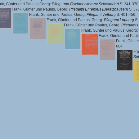
nk, Günter
und
Paulus, Georg
:
Pfleg- und Fischmeisteramt Schwandorf
S. 341-370
Frank, Günter
und
Paulus, Georg
:
Pflegamt Ehrenfels (Beratzhausen)
S. 37
Frank, Günter
und
Paulus, Georg
:
Pflegamt Velburg
S. 401-456.
Frank, Günter
und
Paulus, Georg
:
Pflegamt Lupburg
S.
Frank, Günter
und
Paulus, Georg
:
Pflegamt 
Frank, Günter
und
Paulus, Georg
:
Frank, Günter
und
Paul
Frank, Günter
604.
Fra
Su