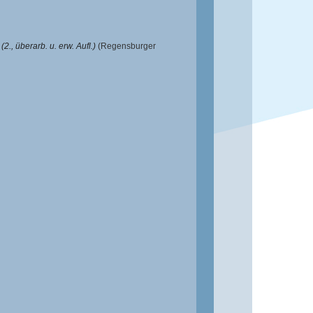
., überarb. u. erw. Aufl.)
(Regensburger