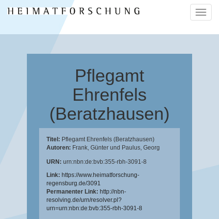
Naviga
ein-/a
Pflegamt
Ehrenfels
(Beratzhausen)
Titel:
Pflegamt Ehrenfels (Beratzhausen)
Autoren:
Frank, Günter
und
Paulus, Georg
URN:
urn:nbn:de:bvb:355-rbh-3091-8
Link:
https://www.heimatforschung-
regensburg.de/3091
Permanenter Link:
http://nbn-
resolving.de/urn/resolver.pl?
urn=urn:nbn:de:bvb:355-rbh-3091-8