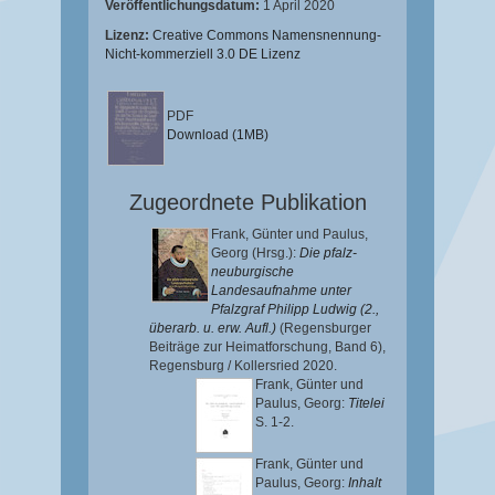
Veröffentlichungsdatum:
1 April 2020
Lizenz:
Creative Commons Namensnennung-
Nicht-kommerziell 3.0 DE Lizenz
PDF
Download (1MB)
Zugeordnete Publikation
Frank, Günter
und
Paulus,
Georg
(Hrsg.):
Die pfalz-
neuburgische
Landesaufnahme unter
Pfalzgraf Philipp Ludwig (2.,
überarb. u. erw. Aufl.)
(Regensburger
Beiträge zur Heimatforschung, Band 6),
Regensburg / Kollersried 2020.
Frank, Günter
und
Paulus, Georg
:
Titelei
S. 1-2.
Frank, Günter
und
Paulus, Georg
:
Inhalt