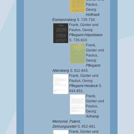
Paulus,
Georg
:
Hofmark
Eismannsberg
S. 725-734.
Frank, Günter
und
Paulus, Georg
:
Pflegamt Hilpoltstein
S. 735-810.
Frank,
Günter
und
Paulus,
Georg
:
Pflegamt
Allersberg
S. 811-843.
Frank, Günter
und
Paulus, Georg
:
Pflegamt Heideck
S.
844-851.
Frank,
Günter
und
Paulus,
Georg
:
Anhang:
Memorial, Patent,
Zehrungszettel
S. 852-861.
Frank, Günter
und