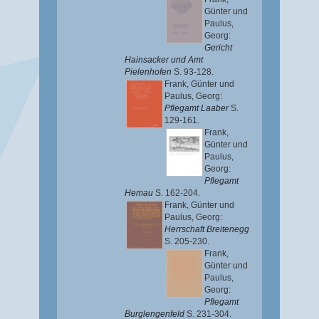
Günter
und
Paulus,
Georg
:
Gericht
Hainsacker und Amt
Pielenhofen
S. 93-128.
Frank, Günter
und
Paulus, Georg
:
Pflegamt Laaber
S.
129-161.
Frank,
Günter
und
Paulus,
Georg
:
Pflegamt
Hemau
S. 162-204.
Frank, Günter
und
Paulus, Georg
:
Herrschaft Breitenegg
S. 205-230.
Frank,
Günter
und
Paulus,
Georg
:
Pflegamt
Burglengenfeld
S. 231-304.