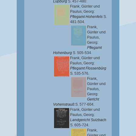
Lupburg
S. 457-480.
Frank, Günter
und
Paulus, Georg
:
Pflegamt Hohenfels
S.
481-504.
Frank,
Günter
und
Paulus,
Georg
:
Pflegamt
Hohenburg
S. 505-534.
Frank, Günter
und
Paulus, Georg
:
Pflegamt Flossenbürg
S. 535-576.
Frank,
Günter
und
Paulus,
Georg
:
Gericht
Vohenstrauß
S. 577-604.
Frank, Günter
und
Paulus, Georg
:
Landgericht Sulzbach
S. 605-724.
Frank,
Günter
und