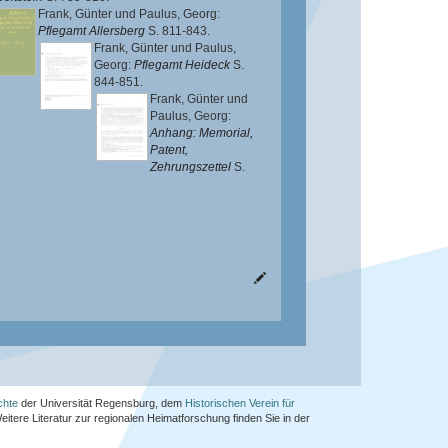
Frank, Günter
und
Paulus, Georg
:
Pflegamt Allersberg
S. 811-843.
Frank, Günter
und
Paulus,
Georg
:
Pflegamt Heideck
S.
844-851.
Frank, Günter
und
Paulus, Georg
:
Anhang: Memorial,
Patent,
Zehrungszettel
S.
chte
der Universität Regensburg, dem
Historischen Verein für
Weitere Literatur zur regionalen Heimatforschung finden Sie in der