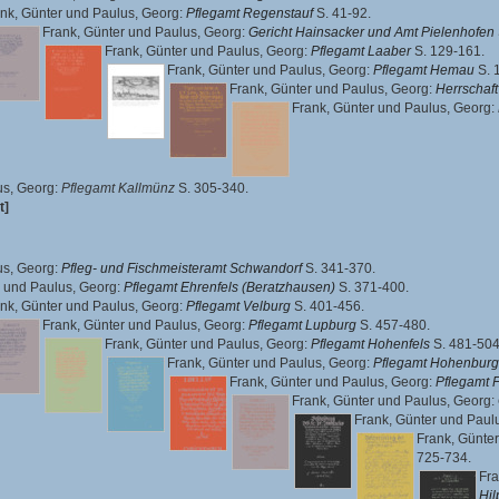
nk, Günter
und
Paulus, Georg
:
Pflegamt Regenstauf
S. 41-92.
Frank, Günter
und
Paulus, Georg
:
Gericht Hainsacker und Amt Pielenhofen
Frank, Günter
und
Paulus, Georg
:
Pflegamt Laaber
S. 129-161.
Frank, Günter
und
Paulus, Georg
:
Pflegamt Hemau
S. 
Frank, Günter
und
Paulus, Georg
:
Herrschaft
Frank, Günter
und
Paulus, Georg
:
us, Georg
:
Pflegamt Kallmünz
S. 305-340.
t]
us, Georg
:
Pfleg- und Fischmeisteramt Schwandorf
S. 341-370.
und
Paulus, Georg
:
Pflegamt Ehrenfels (Beratzhausen)
S. 371-400.
nk, Günter
und
Paulus, Georg
:
Pflegamt Velburg
S. 401-456.
Frank, Günter
und
Paulus, Georg
:
Pflegamt Lupburg
S. 457-480.
Frank, Günter
und
Paulus, Georg
:
Pflegamt Hohenfels
S. 481-504
Frank, Günter
und
Paulus, Georg
:
Pflegamt Hohenburg
Frank, Günter
und
Paulus, Georg
:
Pflegamt 
Frank, Günter
und
Paulus, Georg
:
Frank, Günter
und
Paul
Frank, Günter
725-734.
Fra
Hil