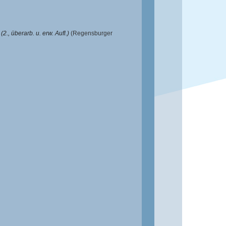
., überarb. u. erw. Aufl.)
(Regensburger