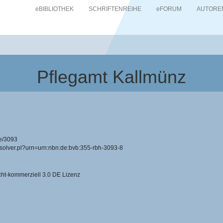
eBIBLIOTHEK
SCHRIFTENREIHE
eFORUM
AUTORE
Pflegamt Kallmünz
e/3093
resolver.pl?urn=urn:nbn:de:bvb:355-rbh-3093-8
-kommerziell 3.0 DE Lizenz