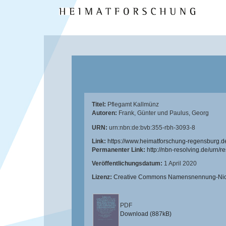
Titel:
Pflegamt Kallmünz
Autoren:
Frank, Günter
und
Paulus, Georg
URN:
urn:nbn:de:bvb:355-rbh-3093-8
Link:
https://www.heimatforschung-regensburg.d
Permanenter Link:
http://nbn-resolving.de/urn/
Veröffentlichungsdatum:
1 April 2020
Lizenz:
Creative Commons Namensnennung-Nicht
PDF
Download (887kB)