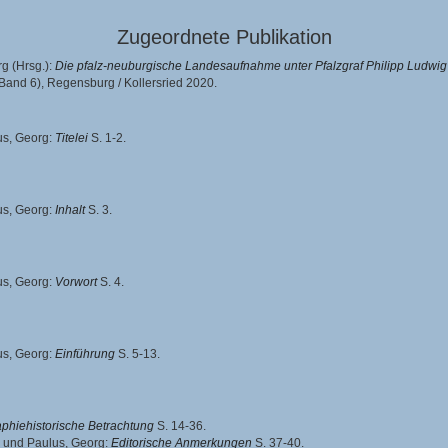
Zugeordnete Publikation
rg
(Hrsg.):
Die pfalz-neuburgische Landesaufnahme unter Pfalzgraf Philipp Ludwig (2
 Band 6),
Regensburg / Kollersried 2020.
us, Georg
:
Titelei
S. 1-2.
us, Georg
:
Inhalt
S. 3.
us, Georg
:
Vorwort
S. 4.
us, Georg
:
Einführung
S. 5-13.
aphiehistorische Betrachtung
S. 14-36.
und
Paulus, Georg
:
Editorische Anmerkungen
S. 37-40.