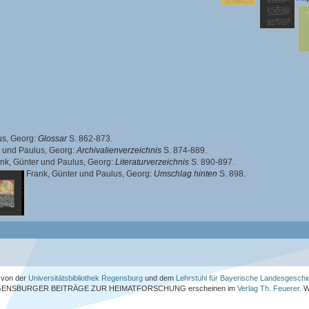
us, Georg
:
Glossar
S. 862-873.
und
Paulus, Georg
:
Archivalienverzeichnis
S. 874-889.
nk, Günter
und
Paulus, Georg
:
Literaturverzeichnis
S. 890-897.
Frank, Günter
und
Paulus, Georg
:
Umschlag hinten
S. 898.
von der
Universitätsbibliothek Regensburg
und dem
Lehrstuhl für Bayerische Landesgeschi
ENSBURGER BEITRÄGE ZUR HEIMATFORSCHUNG
erscheinen im
Verlag Th. Feuerer
. 