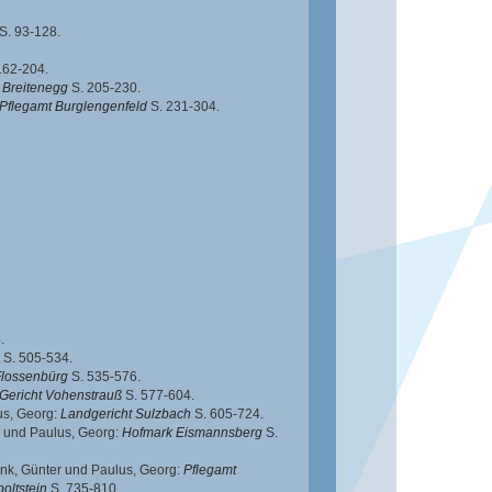
S. 93-128.
162-204.
 Breitenegg
S. 205-230.
Pflegamt Burglengenfeld
S. 231-304.
.
S. 505-534.
Flossenbürg
S. 535-576.
Gericht Vohenstrauß
S. 577-604.
us, Georg
:
Landgericht Sulzbach
S. 605-724.
und
Paulus, Georg
:
Hofmark Eismannsberg
S.
nk, Günter
und
Paulus, Georg
:
Pflegamt
poltstein
S. 735-810.