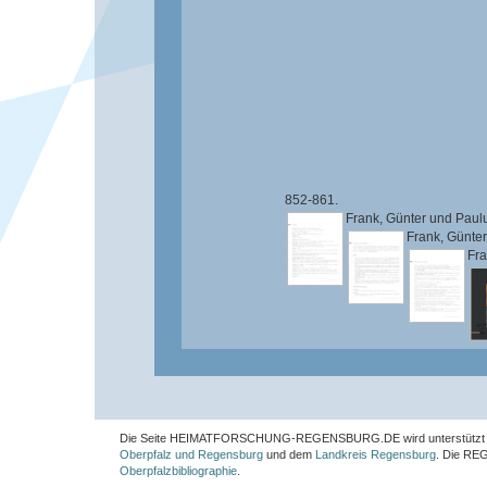
852-861.
Frank, Günter
und
Paul
Frank, Günter
Fra
Die Seite HEIMATFORSCHUNG-REGENSBURG.DE wird unterstützt 
Oberpfalz und Regensburg
und dem
Landkreis Regensburg
. Die
REG
Oberpfalzbibliographie
.