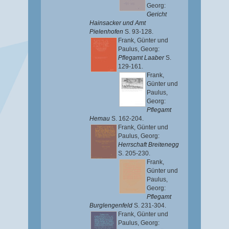
Georg
:
Gericht
Hainsacker und Amt
Pielenhofen
S. 93-128.
Frank, Günter
und
Paulus, Georg
:
Pflegamt Laaber
S.
129-161.
Frank,
Günter
und
Paulus,
Georg
:
Pflegamt
Hemau
S. 162-204.
Frank, Günter
und
Paulus, Georg
:
Herrschaft Breitenegg
S. 205-230.
Frank,
Günter
und
Paulus,
Georg
:
Pflegamt
Burglengenfeld
S. 231-304.
Frank, Günter
und
Paulus, Georg
: