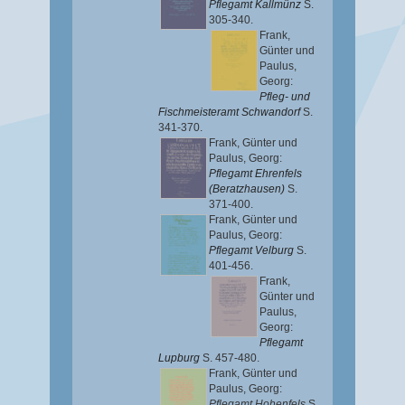
Pflegamt Kallmünz
S.
305-340.
Frank,
Günter
und
Paulus,
Georg
:
Pfleg- und
Fischmeisteramt Schwandorf
S.
341-370.
Frank, Günter
und
Paulus, Georg
:
Pflegamt Ehrenfels
(Beratzhausen)
S.
371-400.
Frank, Günter
und
Paulus, Georg
:
Pflegamt Velburg
S.
401-456.
Frank,
Günter
und
Paulus,
Georg
:
Pflegamt
Lupburg
S. 457-480.
Frank, Günter
und
Paulus, Georg
:
Pflegamt Hohenfels
S.