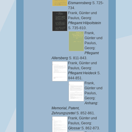
Eismannsberg
S. 725-
734.
Frank, Günter
und
Paulus, Georg
:
Pflegamt Hilpoltstein
S. 735-810.
Frank,
Günter
und
Paulus,
Georg
:
Pflegamt
Allersberg
S. 811-843.
Frank, Günter
und
Paulus, Georg
:
Pflegamt Heideck
S.
844-851.
Frank,
Günter
und
Paulus,
Georg
:
Anhang:
Memorial, Patent,
Zehrungszettel
S. 852-861.
Frank, Günter
und
Paulus, Georg
:
Glossar
S. 862-873.