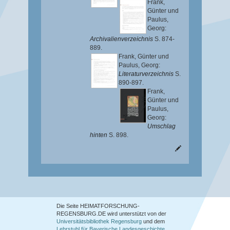
Frank,
Günter
und
Paulus,
Georg
:
Archivalienverzeichnis
S. 874-
889.
Frank, Günter
und
Paulus, Georg
:
Literaturverzeichnis
S.
890-897.
Frank,
Günter
und
Paulus,
Georg
:
Umschlag
hinten
S. 898.
Die Seite HEIMATFORSCHUNG-
REGENSBURG.DE wird unterstützt von der
Universitätsbibliothek Regensburg
und dem
Lehrstuhl für Bayerische Landesgeschichte