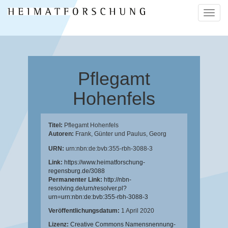
Naviga
ein-/a
Pflegamt
Hohenfels
Titel:
Pflegamt Hohenfels
Autoren:
Frank, Günter
und
Paulus, Georg
URN:
urn:nbn:de:bvb:355-rbh-3088-3
Link:
https://www.heimatforschung-
regensburg.de/3088
Permanenter Link:
http://nbn-
resolving.de/urn/resolver.pl?
urn=urn:nbn:de:bvb:355-rbh-3088-3
Veröffentlichungsdatum:
1 April 2020
Lizenz:
Creative Commons Namensnennung-