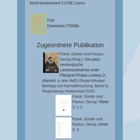
Nicht-kommerziell 3.0 DE Lizenz
PDF
Download (750kB)
Zugeordnete Publikation
Frank, Günter
und
Paulus,
Georg
(Hrsg.):
Die pfalz-
neuburgische
Landesaufnahme unter
Pfalzgraf Philipp Ludwig (2.,
überarb. u. erw. Aufl.)
(Regensburger
Beiträge zur Heimatforschung, Band 6),
Regensburg / Kollersried 2020.
Frank, Günter
und
Paulus, Georg
:
Titelei
S. 1-2.
Frank, Günter
und
Paulus, Georg
:
Inhalt
S. 3.