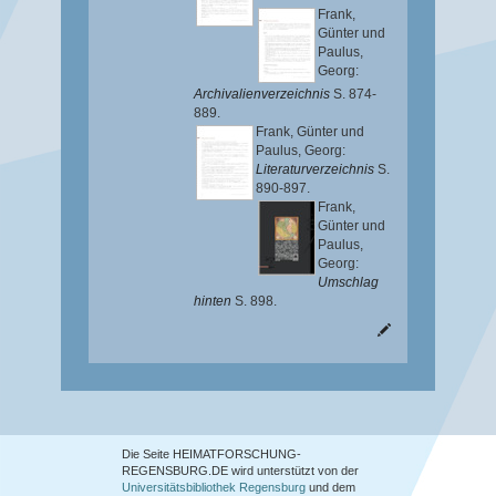
Frank,
Günter
und
Paulus,
Georg
:
Archivalienverzeichnis
S. 874-
889.
Frank, Günter
und
Paulus, Georg
:
Literaturverzeichnis
S.
890-897.
Frank,
Günter
und
Paulus,
Georg
:
Umschlag
hinten
S. 898.
Die Seite HEIMATFORSCHUNG-
REGENSBURG.DE wird unterstützt von der
Universitätsbibliothek Regensburg
und dem