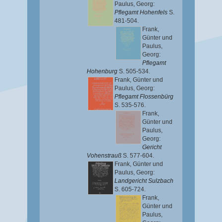
Paulus, Georg
:
Pflegamt Hohenfels
S.
481-504.
Frank,
Günter
und
Paulus,
Georg
:
Pflegamt
Hohenburg
S. 505-534.
Frank, Günter
und
Paulus, Georg
:
Pflegamt Flossenbürg
S. 535-576.
Frank,
Günter
und
Paulus,
Georg
:
Gericht
Vohenstrauß
S. 577-604.
Frank, Günter
und
Paulus, Georg
:
Landgericht Sulzbach
S. 605-724.
Frank,
Günter
und
Paulus,