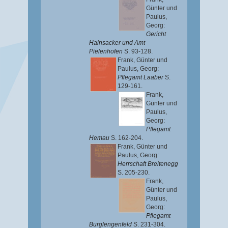
Günter
und
Paulus,
Georg
:
Gericht
Hainsacker und Amt
Pielenhofen
S. 93-128.
Frank, Günter
und
Paulus, Georg
:
Pflegamt Laaber
S.
129-161.
Frank,
Günter
und
Paulus,
Georg
:
Pflegamt
Hemau
S. 162-204.
Frank, Günter
und
Paulus, Georg
:
Herrschaft Breitenegg
S. 205-230.
Frank,
Günter
und
Paulus,
Georg
:
Pflegamt
Burglengenfeld
S. 231-304.