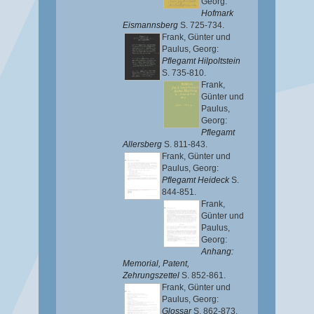
Georg
:
Hofmark
Eismannsberg
S. 725-734.
Frank, Günter
und
Paulus, Georg
:
Pflegamt Hilpoltstein
S. 735-810.
Frank,
Günter
und
Paulus,
Georg
:
Pflegamt
Allersberg
S. 811-843.
Frank, Günter
und
Paulus, Georg
:
Pflegamt Heideck
S.
844-851.
Frank,
Günter
und
Paulus,
Georg
:
Anhang:
Memorial, Patent,
Zehrungszettel
S. 852-861.
Frank, Günter
und
Paulus, Georg
:
Glossar
S. 862-873.