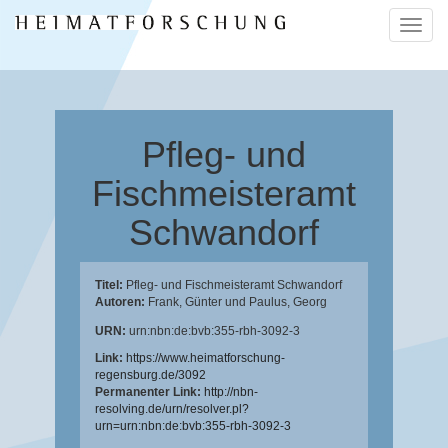
Naviga
ein-/a
Pfleg- und
Fischmeisteramt
Schwandorf
Titel:
Pfleg- und Fischmeisteramt Schwandorf
Autoren:
Frank, Günter
und
Paulus, Georg
URN:
urn:nbn:de:bvb:355-rbh-3092-3
Link:
https://www.heimatforschung-
regensburg.de/3092
Permanenter Link:
http://nbn-
resolving.de/urn/resolver.pl?
urn=urn:nbn:de:bvb:355-rbh-3092-3