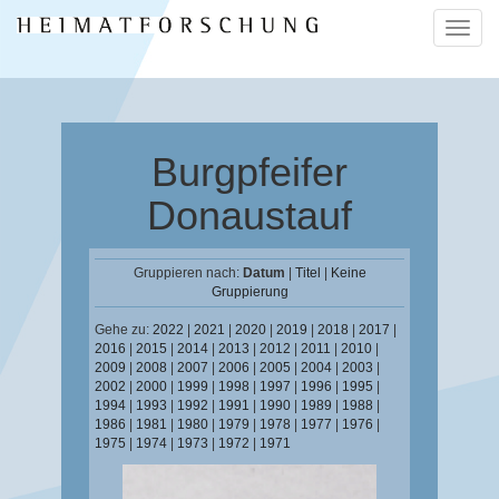
Naviga
ein-/a
Burgpfeifer
Donaustauf
Gruppieren nach:
Datum
|
Titel
|
Keine
Gruppierung
Gehe zu:
2022
|
2021
|
2020
|
2019
|
2018
|
2017
|
2016
|
2015
|
2014
|
2013
|
2012
|
2011
|
2010
|
2009
|
2008
|
2007
|
2006
|
2005
|
2004
|
2003
|
2002
|
2000
|
1999
|
1998
|
1997
|
1996
|
1995
|
1994
|
1993
|
1992
|
1991
|
1990
|
1989
|
1988
|
1986
|
1981
|
1980
|
1979
|
1978
|
1977
|
1976
|
1975
|
1974
|
1973
|
1972
|
1971