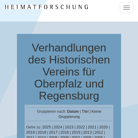
Naviga
ein-/a
Verhandlungen
des Historischen
Vereins für
Oberpfalz und
Regensburg
Gruppieren nach:
Datum
|
Titel
|
Keine
Gruppierung
Gehe zu:
2025
|
2024
|
2023
|
2022
|
2021
|
2020
|
2019
|
2018
|
2017
|
2016
|
2015
|
2013
|
2012
|
2011
|
2010
|
2009
|
2008
|
2007
|
2006
|
2005
|